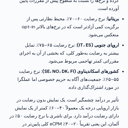
کرده و نرخ‌ها را نسبت به سطوح پیش از مقررات پایین
آورده است.
بریتانیا:
نرخ رضایت ۶۰–۷۰٪. محیط نظارتی پس از
برگزیت کمی آزادتر است که در نرخ‌های بالاتر opt-in
منعکس می‌شود.
اروپای جنوبی (IT، ES):
نرخ رضایت ۶۵–۷۵٪. تمایل
بیشتر به رضایت به‌طور کلی، که بخشی از آن به اجرای
مقرراتی کمتر تهاجمی مربوط می‌شود.
کشورهای اسکاندیناوی (SE، NO، DK، FI):
نرخ رضایت
۵۵–۶۵٪. جمعیت‌های آگاه به حریم خصوصی اما عملگرا
در مورد اشتراک‌گذاری داده.
تأثیر بر درآمد چشمگیر است. یک نمایش بدون رضایت در
بازار اروپایی درجه یک معمولاً ۴۰–۶۰٪ کمتر از یک نمایش
دارای رضایت درآمد دارد. برای ناشری با نرخ رضایت ۵۰٪ در
آلمان، این یعنی تقریباً ۲۰–۳۰٪ eCPM کلی پایین‌تر در