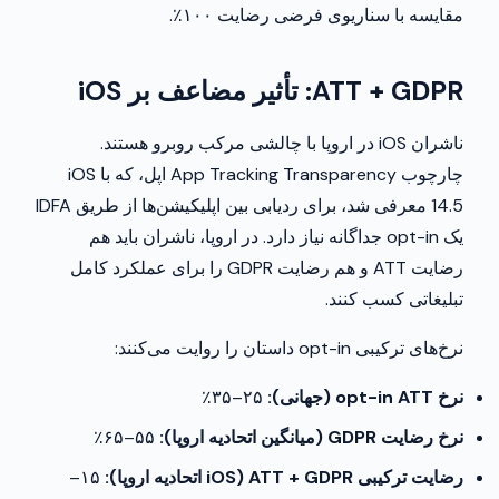
مقایسه با سناریوی فرضی رضایت ۱۰۰٪.
ATT + GDPR: تأثیر مضاعف بر iOS
ناشران iOS در اروپا با چالشی مرکب روبرو هستند.
چارچوب App Tracking Transparency اپل، که با iOS
14.5 معرفی شد، برای ردیابی بین اپلیکیشن‌ها از طریق IDFA
یک opt-in جداگانه نیاز دارد. در اروپا، ناشران باید هم
رضایت ATT و هم رضایت GDPR را برای عملکرد کامل
تبلیغاتی کسب کنند.
نرخ‌های ترکیبی opt-in داستان را روایت می‌کنند:
نرخ opt-in ATT (جهانی):
۲۵–۳۵٪
نرخ رضایت GDPR (میانگین اتحادیه اروپا):
۵۵–۶۵٪
رضایت ترکیبی ATT + GDPR (iOS اتحادیه اروپا):
۱۵–