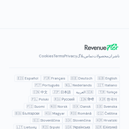
ناشران
محصولات
تماس
بلاگ
Privacy
Terms
Cookies
🇪🇸 Español
🇫🇷 Français
🇩🇪 Deutsch
🇬🇧 English
🇵🇹 Português
🇳🇱 Nederlands
🇮🇹 Italiano
🇹🇷 Türkçe
🇸🇦 العربية
🇯🇵 日本語
🇨🇳 中文
🇵🇱 Polski
🇷🇺 Русский
🇮🇳 हिन्दी
🇰🇷 한국어
🇫🇮 Suomi
🇳🇴 Norsk
🇩🇰 Dansk
🇸🇪 Svenska
🇧🇬 Български
🇭🇺 Magyar
🇷🇴 Română
🇨🇿 Čeština
🇸🇮 Slovenščina
🇸🇰 Slovenčina
🇭🇷 Hrvatski
🇱🇹 Lietuvių
🇷🇸 Srpski
🇺🇦 Українська
🇬🇷 Ελληνικά