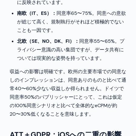
に反映されています。
南欧（IT、ES）：
同意率65〜75%。同意への意欲
が総じて高く、規制執行がそれほど積極的でない
ことも一因です。
北欧（SE、NO、DK、FI）：
同意率55〜65%。プ
ライバシー意識の高い集団ですが、データ共有に
ついては現実的な姿勢を持っています。
収益への影響は明確です。欧州の主要市場での同意な
しのインプレッションは、同意ありのものと比べて通
常40〜60%少ない収益しか得られません。ドイツで
同意率50%のパブリッシャーにとって、これは仮定
の100%同意シナリオと比べて全体的なeCPMが約
20〜30%低くなることを意味します。
ATT＋GDPR：iOSへの二重の影響