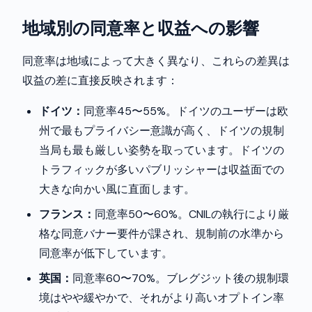
地域別の同意率と収益への影響
同意率は地域によって大きく異なり、これらの差異は
収益の差に直接反映されます：
ドイツ：
同意率45〜55%。ドイツのユーザーは欧
州で最もプライバシー意識が高く、ドイツの規制
当局も最も厳しい姿勢を取っています。ドイツの
トラフィックが多いパブリッシャーは収益面での
大きな向かい風に直面します。
フランス：
同意率50〜60%。CNILの執行により厳
格な同意バナー要件が課され、規制前の水準から
同意率が低下しています。
英国：
同意率60〜70%。ブレグジット後の規制環
境はやや緩やかで、それがより高いオプトイン率