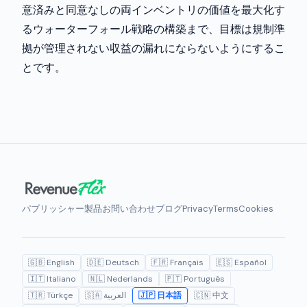
意済みと同意なしの両インベントリの価値を最大化す
るウォーターフォール戦略の構築まで、目標は規制準
拠が管理されない収益の漏れにならないようにするこ
とです。
パブリッシャー
製品
お問い合わせ
ブログ
Privacy
Terms
Cookies
🇬🇧 English
🇩🇪 Deutsch
🇫🇷 Français
🇪🇸 Español
🇮🇹 Italiano
🇳🇱 Nederlands
🇵🇹 Português
🇹🇷 Türkçe
🇸🇦 العربية
🇯🇵 日本語
🇨🇳 中文