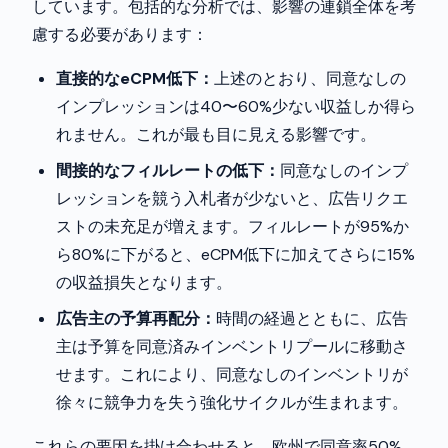
しています。包括的な分析では、影響の連鎖全体を考
慮する必要があります：
直接的なeCPM低下：
上述のとおり、同意なしの
インプレッションは40〜60%少ない収益しか得ら
れません。これが最も目に見える影響です。
間接的なフィルレートの低下：
同意なしのインプ
レッションを競う入札者が少ないと、広告リクエ
ストの未充足が増えます。フィルレートが95%か
ら80%に下がると、eCPM低下に加えてさらに15%
の収益損失となります。
広告主の予算再配分：
時間の経過とともに、広告
主は予算を同意済みインベントリプールに移動さ
せます。これにより、同意なしのインベントリが
徐々に競争力を失う強化サイクルが生まれます。
これらの要因を掛け合わせると、欧州で同意率50%