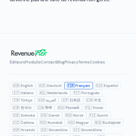
Éditeurs
Produits
Contact
Blog
Privacy
Terms
Cookies
🇬🇧 English
🇩🇪 Deutsch
🇫🇷 Français
🇪🇸 Español
🇮🇹 Italiano
🇳🇱 Nederlands
🇵🇹 Português
🇹🇷 Türkçe
🇸🇦 العربية
🇯🇵 日本語
🇨🇳 中文
🇰🇷 한국어
🇮🇳 हिन्दी
🇷🇺 Русский
🇵🇱 Polski
🇸🇪 Svenska
🇩🇰 Dansk
🇳🇴 Norsk
🇫🇮 Suomi
🇨🇿 Čeština
🇷🇴 Română
🇭🇺 Magyar
🇧🇬 Български
🇭🇷 Hrvatski
🇸🇰 Slovenčina
🇸🇮 Slovenščina