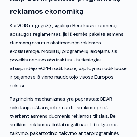
reklamos ekonomiką
Kai 2018 m. gegužę įsigaliojo Bendrasis duomenų
apsaugos reglamentas, jis iš esmės pakeitė asmens
duomenų srautus skaitmeninės reklamos
ekosistemoje. Mobiliųjų programėlių leidėjams šis
poveikis nebuvo abstraktus. Jis tiesiogiai
atsispindėjo eCPM rodikliuose, užpildymo rodikliuose
ir pajamose iš vieno naudotojo visose Europos
rinkose.
Pagrindinis mechanizmas yra paprastas: BDAR
reikalauja aiškaus, informuoto sutikimo prieš
tvarkant asmens duomenis reklamos tikslais. Be
sutikimo reklamos tinklai negali naudoti elgsenos
taikymo, pakartotinio taikymo ar tarprograminės