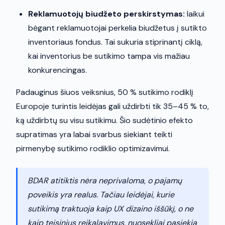
Reklamuotojų biudžeto perskirstymas:
laikui
bėgant reklamuotojai perkelia biudžetus į sutikto
inventoriaus fondus. Tai sukuria stiprinantį ciklą,
kai inventorius be sutikimo tampa vis mažiau
konkurencingas.
Padauginus šiuos veiksnius, 50 % sutikimo rodiklį
Europoje turintis leidėjas gali uždirbti tik 35–45 % to,
ką uždirbtų su visu sutikimu. Šio sudėtinio efekto
supratimas yra labai svarbus siekiant teikti
pirmenybę sutikimo rodiklio optimizavimui.
BDAR atitiktis nėra neprivaloma, o pajamų
poveikis yra realus. Tačiau leidėjai, kurie
sutikimą traktuoja kaip UX dizaino iššūkį, o ne
kaip teisinius reikalavimus, nuosekliai pasiekia