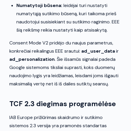
Numatytoji būsena:
leidėjai turi nustatyti
numatytąją sutikimo būseną, kuri taikoma prieš
naudotojui susisiekiant su sutikimo raginimo. EEE
šią reikšmę reikia nustatyti kaip atsisakytą.
Consent Mode V2 pridėjo du naujus parametrus,
konkrečiai reikalingus EEE srautui:
ad_user_data
ir
ad_personalization
. Šie išsamūs signalai padeda
Google sistemoms tiksliai suprasti, koks duomenų
naudojimo lygis yra leidžiamas, leisdami joms išgauti
maksimalią vertę net iš iš dalies sutiktų seansų.
TCF 2.3 diegimas programėlėse
IAB Europe prižiūrimas skaidrumo ir sutikimo
sistemos 2.3 versija yra pramonės standartas