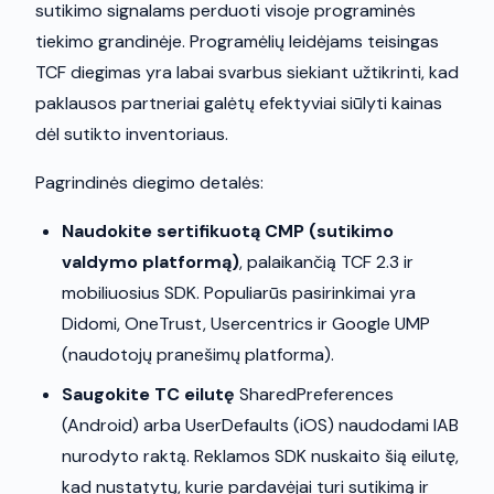
sutikimo signalams perduoti visoje programinės
tiekimo grandinėje. Programėlių leidėjams teisingas
TCF diegimas yra labai svarbus siekiant užtikrinti, kad
paklausos partneriai galėtų efektyviai siūlyti kainas
dėl sutikto inventoriaus.
Pagrindinės diegimo detalės:
Naudokite sertifikuotą CMP (sutikimo
valdymo platformą)
, palaikančią TCF 2.3 ir
mobiliuosius SDK. Populiarūs pasirinkimai yra
Didomi, OneTrust, Usercentrics ir Google UMP
(naudotojų pranešimų platforma).
Saugokite TC eilutę
SharedPreferences
(Android) arba UserDefaults (iOS) naudodami IAB
nurodyto raktą. Reklamos SDK nuskaito šią eilutę,
kad nustatytų, kurie pardavėjai turi sutikimą ir