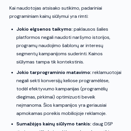
Kai naudotojas atsisako sutikimo, padariniai
programiniam kainų siūlymui yra rimti:
Jokio elgsenos taikymo:
paklausos šalies
platformos negali naudoti naršymo istorijos,
programų naudojimo šablonų ar interesų
segmentų kampanijoms suderinti. Kainos
siūlymas tampa tik kontekstinis.
Jokio tarprograminio matavimo:
reklamuotojai
negali sekti konversijų keliose programėlėse,
todėl efektyvumo kampanijas (programėlių
diegimas, pirkimai) optimizuoti beveik
neįmanoma. Šios kampanijos yra geriausiai
apmokamas poreikis mobiliojoje reklamoje.
Sumažėjęs kainų siūlymo tankis:
daug DSP