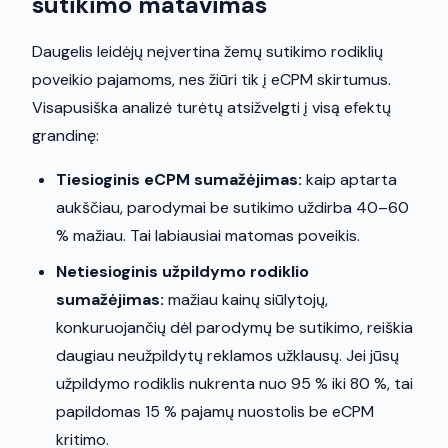
sutikimo matavimas
Daugelis leidėjų neįvertina žemų sutikimo rodiklių
poveikio pajamoms, nes žiūri tik į eCPM skirtumus.
Visapusiška analizė turėtų atsižvelgti į visą efektų
grandinę:
Tiesioginis eCPM sumažėjimas:
kaip aptarta
aukščiau, parodymai be sutikimo uždirba 40–60
% mažiau. Tai labiausiai matomas poveikis.
Netiesioginis užpildymo rodiklio
sumažėjimas:
mažiau kainų siūlytojų,
konkuruojančių dėl parodymų be sutikimo, reiškia
daugiau neužpildytų reklamos užklausų. Jei jūsų
užpildymo rodiklis nukrenta nuo 95 % iki 80 %, tai
papildomas 15 % pajamų nuostolis be eCPM
kritimo.