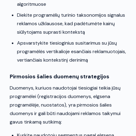
algoritmuose
Diekite programėlių turinio taksonomijos signalus
reklamos užklausose, kad padėtumėte kainų
siūlytojams suprasti kontekstą
Apsvarstykite tiesioginius susitarimus su jūsų
programėlės vertikalioje esančiais reklamuotojais,
vertiančiais kontekstinį derinimą
Pirmosios šalies duomenų strategijos
Duomenys, kuriuos naudotojai tiesiogiai teikia jūsų
programėlei (registracijos duomenys, elgsena
programėlėje, nuostatos), yra pirmosios šalies
duomenys ir gali būti naudojami reklamos taikymui
gavus tinkamą sutikimą:
Kurkite naudotojų segmentus pagal elgseną