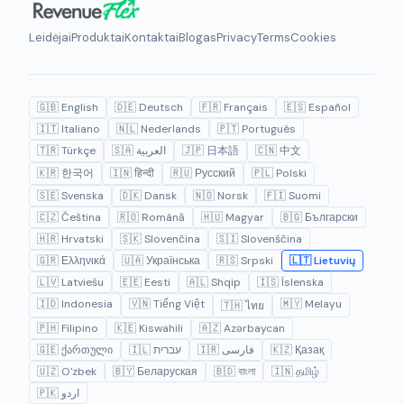
Leidėjai
Produktai
Kontaktai
Blogas
Privacy
Terms
Cookies
🇬🇧 English
🇩🇪 Deutsch
🇫🇷 Français
🇪🇸 Español
🇮🇹 Italiano
🇳🇱 Nederlands
🇵🇹 Português
🇹🇷 Türkçe
🇸🇦 العربية
🇯🇵 日本語
🇨🇳 中文
🇰🇷 한국어
🇮🇳 हिन्दी
🇷🇺 Русский
🇵🇱 Polski
🇸🇪 Svenska
🇩🇰 Dansk
🇳🇴 Norsk
🇫🇮 Suomi
🇨🇿 Čeština
🇷🇴 Română
🇭🇺 Magyar
🇧🇬 Български
🇭🇷 Hrvatski
🇸🇰 Slovenčina
🇸🇮 Slovenščina
🇬🇷 Ελληνικά
🇺🇦 Українська
🇷🇸 Srpski
🇱🇹 Lietuvių
🇱🇻 Latviešu
🇪🇪 Eesti
🇦🇱 Shqip
🇮🇸 Íslenska
🇮🇩 Indonesia
🇻🇳 Tiếng Việt
🇲🇾 Melayu
🇹🇭 ไทย
🇵🇭 Filipino
🇰🇪 Kiswahili
🇦🇿 Azərbaycan
🇬🇪 ქართული
🇮🇱 עברית
🇮🇷 فارسی
🇰🇿 Қазақ
🇺🇿 O'zbek
🇧🇾 Беларуская
🇧🇩 বাংলা
🇮🇳 தமிழ்
🇵🇰 اردو