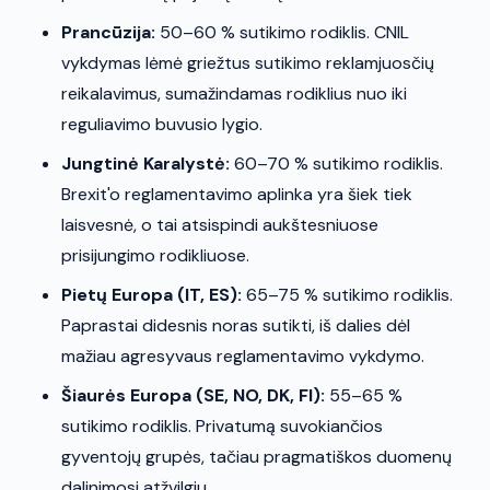
Prancūzija:
50–60 % sutikimo rodiklis. CNIL
vykdymas lėmė griežtus sutikimo reklamjuosčių
reikalavimus, sumažindamas rodiklius nuo iki
reguliavimo buvusio lygio.
Jungtinė Karalystė:
60–70 % sutikimo rodiklis.
Brexit'o reglamentavimo aplinka yra šiek tiek
laisvesnė, o tai atsispindi aukštesniuose
prisijungimo rodikliuose.
Pietų Europa (IT, ES):
65–75 % sutikimo rodiklis.
Paprastai didesnis noras sutikti, iš dalies dėl
mažiau agresyvaus reglamentavimo vykdymo.
Šiaurės Europa (SE, NO, DK, FI):
55–65 %
sutikimo rodiklis. Privatumą suvokiančios
gyventojų grupės, tačiau pragmatiškos duomenų
dalinimosi atžvilgiu.