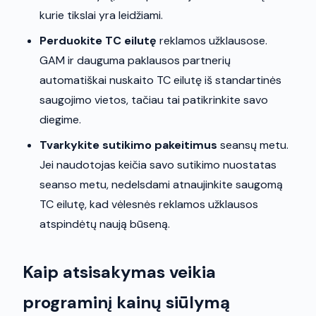
kurie tikslai yra leidžiami.
Perduokite TC eilutę
reklamos užklausose.
GAM ir dauguma paklausos partnerių
automatiškai nuskaito TC eilutę iš standartinės
saugojimo vietos, tačiau tai patikrinkite savo
diegime.
Tvarkykite sutikimo pakeitimus
seansų metu.
Jei naudotojas keičia savo sutikimo nuostatas
seanso metu, nedelsdami atnaujinkite saugomą
TC eilutę, kad vėlesnės reklamos užklausos
atspindėtų naują būseną.
Kaip atsisakymas veikia
programinį kainų siūlymą