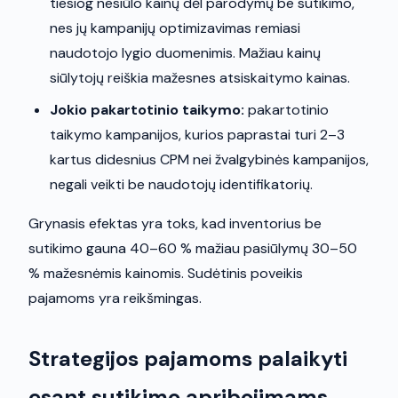
tiesiog nesiūlo kainų dėl parodymų be sutikimo,
nes jų kampanijų optimizavimas remiasi
naudotojo lygio duomenimis. Mažiau kainų
siūlytojų reiškia mažesnes atsiskaitymo kainas.
Jokio pakartotinio taikymo:
pakartotinio
taikymo kampanijos, kurios paprastai turi 2–3
kartus didesnius CPM nei žvalgybinės kampanijos,
negali veikti be naudotojų identifikatorių.
Grynasis efektas yra toks, kad inventorius be
sutikimo gauna 40–60 % mažiau pasiūlymų 30–50
% mažesnėmis kainomis. Sudėtinis poveikis
pajamoms yra reikšmingas.
Strategijos pajamoms palaikyti
esant sutikimo apribojimams