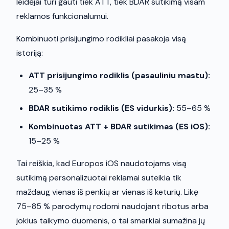
leidėjai turi gauti tiek ATT, tiek BDAR sutikimą visam
reklamos funkcionalumui.
Kombinuoti prisijungimo rodikliai pasakoja visą
istoriją:
ATT prisijungimo rodiklis (pasauliniu mastu):
25–35 %
BDAR sutikimo rodiklis (ES vidurkis):
55–65 %
Kombinuotas ATT + BDAR sutikimas (ES iOS):
15–25 %
Tai reiškia, kad Europos iOS naudotojams visą
sutikimą personalizuotai reklamai suteikia tik
maždaug vienas iš penkių ar vienas iš keturių. Likę
75–85 % parodymų rodomi naudojant ribotus arba
jokius taikymo duomenis, o tai smarkiai sumažina jų