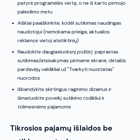
patyrė programėlės vertę, o ne iš karto pirmojo
paleidimo metu
Aiškiai paaiškinkite, kodėl sutikimas naudingas
naudotojui (nemokama prieiga, aktualios
reklamos vietoj atsitiktinių)
Naudokite daugiasluoksnį požiūrį: paprastas
sutikimas/atsisakymas pirmame ekrane, detalūs
pardavėjų valdikliai už "Tvarkyti nuostatas"
nuorodos
Išbandykite skirtingus raginimo dizainus ir
išmatuokite poveikį sutikimo rodikliui ir
tolimesnėms pajamoms
Tikrosios pajamų išlaidos be