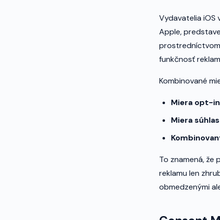
Vydavatelia iOS 
Apple, predstave
prostredníctvom 
funkčnosť reklam
Kombinované mier
Miera opt-in
Miera súhla
Kombinovaný
To znamená, že p
reklamu len zhru
obmedzenými aleb