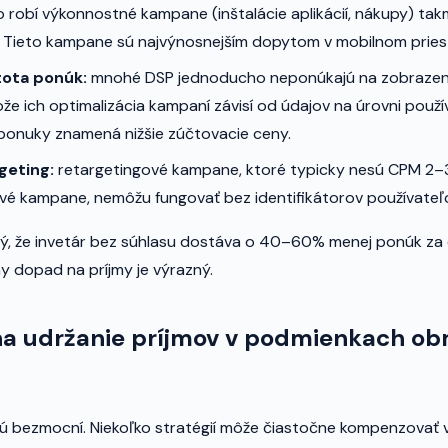
čo robí výkonnostné kampane (inštalácie aplikácií, nákupy) t
. Tieto kampane sú najvýnosnejším dopytom v mobilnom pries
tota ponúk:
mnohé DSP jednoducho neponúkajú na zobrazen
ože ich optimalizácia kampaní závisí od údajov na úrovni použí
ponuky znamená nižšie zúčtovacie ceny.
geting:
retargetingové kampane, ktoré typicky nesú CPM 2–3
vé kampane, nemôžu fungovať bez identifikátorov používateľ
aký, že invetár bez súhlasu dostáva o 40–60% menej ponúk 
ny dopad na príjmy je výrazný.
 na udržanie príjmov v podmienkach o
sú bezmocní. Niekoľko stratégií môže čiastočne kompenzovať 