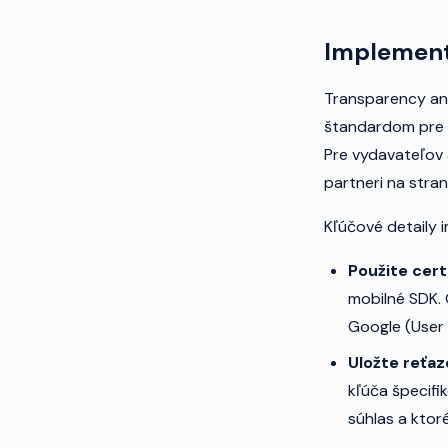
Implementá
Transparency and
štandardom pre 
Pre vydavateľov 
partneri na stra
Kľúčové detaily 
Použite cert
mobilné SDK. 
Google (User 
Uložte reťa
kľúča špecifik
súhlas a ktor