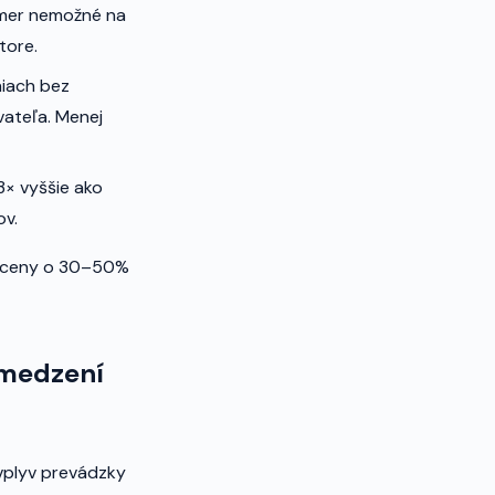
akmer nemožné na
tore.
iach bez
vateľa. Menej
× vyššie ako
ov.
za ceny o 30–50%
bmedzení
vplyv prevádzky