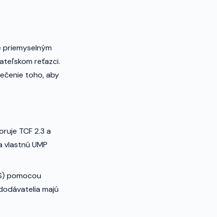
je priemyselným
teľskom reťazci.
ečenie toho, aby
oruje TCF 2.3 a
a vlastnú UMP
OS) pomocou
í dodávatelia majú