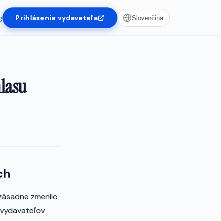
g
Prihlásenie vydavateľa
Slovenčina
hlasu
ch
 zásadne zmenilo
 vydavateľov