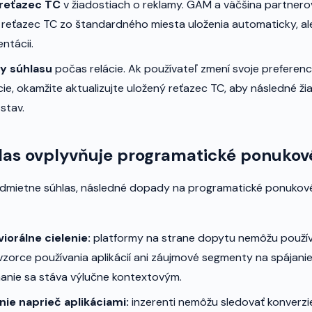
reťazec TC
v žiadostiach o reklamy. GAM a väčšina partnero
 reťazec TC zo štandardného miesta uloženia automaticky, al
ntácii.
y súhlasu
počas relácie. Ak používateľ zmení svoje preferenc
cie, okamžite aktualizujte uložený reťazec TC, aby následné ži
stav.
las ovplyvňuje programatické ponukov
odmietne súhlas, následné dopady na programatické ponukové
iorálne cielenie:
platformy na strane dopytu nemôžu používa
 vzorce používania aplikácií ani záujmové segmenty na spájani
anie sa stáva výlučne kontextovým.
ie naprieč aplikáciami:
inzerenti nemôžu sledovať konverzi