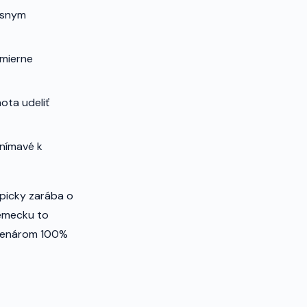
ísnym
 mierne
ota udeliť
nímavé k
ypicky zarába o
emecku to
scenárom 100%