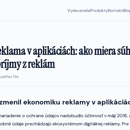
Vydavatelia
Produkty
Kontakt
Blo
klama v aplikáciách: ako miera sú
ríjmy z reklám
nueFlex Tím
zmenil ekonomiku reklamy v aplikáciá
riadenie o ochrane údajov nadobudlo účinnosť v máji 2018,
obné údaje prechádzajú ekosystémom digitálnej reklamy. Pre