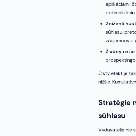
aplikáciami, 
optimalizáciu
Znížená hus
súhlasu, pret
záujemcov o 
Žiadny retar
prospektingo
Čistý efekt je t
nižšie. Kumulatív
Stratégie
súhlasu
Vydavatelia nie 