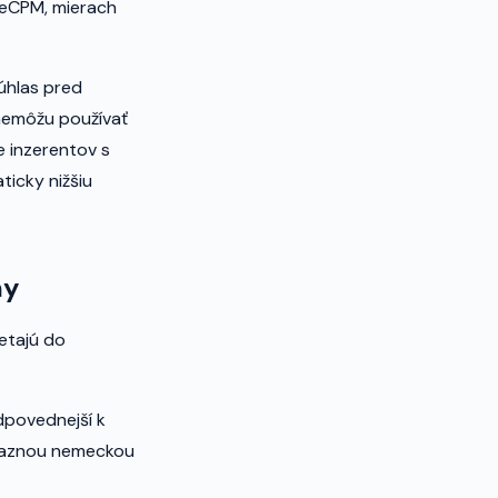
 eCPM, mierach
úhlas pred
nemôžu používať
e inzerentov s
ticky nižšiu
my
ietajú do
dpovednejší k
výraznou nemeckou