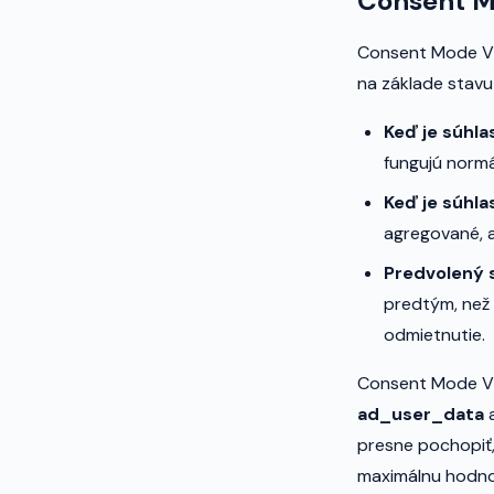
Consent M
Consent Mode V2
na základe stavu
Keď je súhla
fungujú norm
Keď je súhl
agregované, 
Predvolený 
predtým, než 
odmietnutie.
Consent Mode V2
ad_user_data
presne pochopiť,
maximálnu hodnot