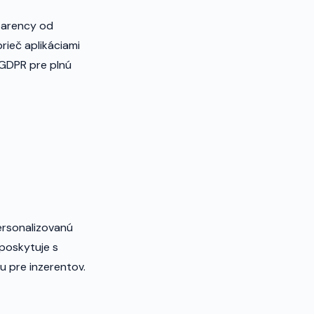
parency od
rieč aplikáciami
 GDPR pre plnú
ersonalizovanú
 poskytuje s
u pre inzerentov.