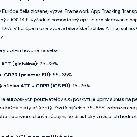
v Európe čelia zloženej výzve. Framework App Tracking Trans
ný s iOS 14.5, vyžaduje samostatný opt-in pre sledovanie nap
IDFA. V Európe musia vydavatelia získať súhlas ATT aj súhlas
y.
y opt-in hovoria za seba:
 ATT (globálna):
25–35%
su GDPR (priemer EÚ):
55–65%
 súhlas ATT + GDPR (iOS EÚ):
15–25%
re európskych používateľov iOS poskytuje úplný súhlas na p
ba každý piaty až štvrtý. Zostávajúcich 75–85% zobrazení sa
o žiadnymi cielenými údajmi, čo drasticky znižuje ich hodnot