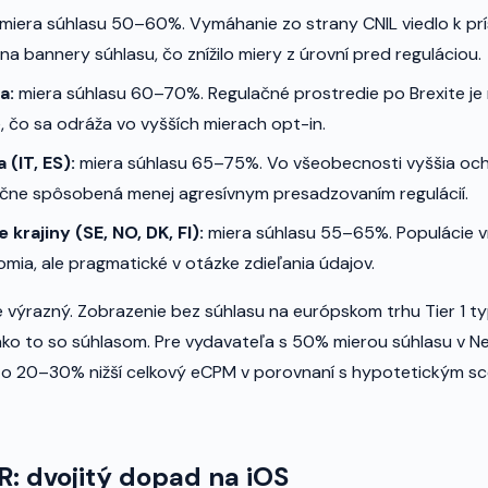
miera súhlasu 50–60%. Vymáhanie zo strany CNIL viedlo k pr
a bannery súhlasu, čo znížilo miery z úrovní pred reguláciou.
a:
miera súhlasu 60–70%. Regulačné prostredie po Brexite je
e, čo sa odráža vo vyšších mierach opt-in.
(IT, ES):
miera súhlasu 65–75%. Vo všeobecnosti vyššia och
očne spôsobená menej agresívnym presadzovaním regulácií.
krajiny (SE, NO, DK, FI):
miera súhlasu 55–65%. Populácie v
mia, ale pragmatické v otázke zdieľania údajov.
je výrazný. Zobrazenie bez súhlasu na európskom trhu Tier 1 t
o to so súhlasom. Pre vydavateľa s 50% mierou súhlasu v N
o 20–30% nižší celkový eCPM v porovnaní s hypotetickým 
: dvojitý dopad na iOS