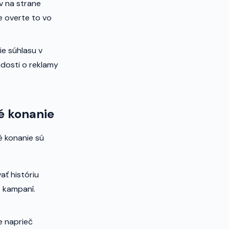
v na strane
e overte to vo
ie súhlasu v
adosti o reklamy
é konanie
 konanie sú
ť históriu
e kampaní.
e naprieč