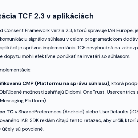
cia TCF 2.3 v aplikáciách
 Consent Framework verzia 2.3, ktorú spravuje IAB Europe, 
komunikáciu signálov súhlasu v celom programatickom dodáva
aplikácií je správna implementácia TCF nevyhnutná na zabezp
ne dopytu mohli efektívne ponúkať na invetári so súhlasom.
implementácie:
ifikovanú CMP (Platformu na správu súhlasu)
, ktorá podp
Obľúbené možnosti zahŕňajú Didomi, OneTrust, Usercentrics 
Messaging Platform).
zec TC
v SharedPreferences (Android) alebo UserDefaults (i
ovaného IAB. SDK reklám čítajú tento reťazec, aby určili, ktor
é účely sú povolené.