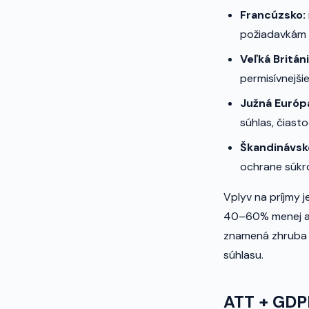
Francúzsko:
požiadavkám n
Veľká Británi
permisívnejši
Južná Európa 
súhlas, čiast
Škandinávske 
ochrane súkro
Vplyv na príjmy 
40–60% menej ak
znamená zhruba 
súhlasu.
ATT + GDPR