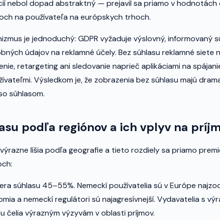
cií nebol dopad abstraktný — prejavil sa priamo v hodnotách
moch na používateľa na európskych trhoch.
izmus je jednoduchý: GDPR vyžaduje výslovný, informovaný s
ných údajov na reklamné účely. Bez súhlasu reklamné siete 
enie, retargeting ani sledovanie naprieč aplikáciami na spájani
vateľmi. Výsledkom je, že zobrazenia bez súhlasu majú drama
so súhlasom.
asu podľa regiónov a ich vplyv na príj
výrazne líšia podľa geografie a tieto rozdiely sa priamo prem
och:
era súhlasu 45–55%. Nemeckí používatelia sú v Európe najzo
mia a nemeckí regulátori sú najagresívnejší. Vydavatelia s 
 čelia výrazným výzyvám v oblasti príjmov.