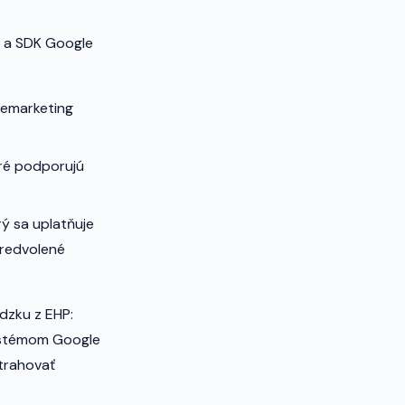
 a SDK Google
 remarketing
oré podporujú
rý sa uplatňuje
predvolené
dzku z EHP:
systémom Google
xtrahovať