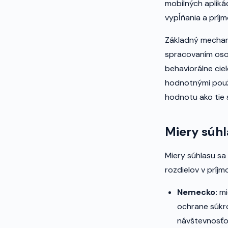
mobilných apliká
vypĺňania a príj
Základný mechan
spracovaním osob
behaviorálne ciel
hodnotnými použí
hodnotu ako tie 
Miery súhl
Miery súhlasu sa 
rozdielov v príjm
Nemecko:
mi
ochrane súkro
návštevnosťou