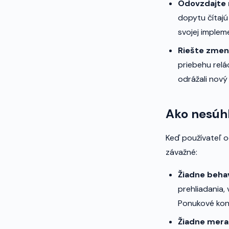
Odovzdajte 
dopytu čítajú
svojej impleme
Riešte zmen
priebehu relá
odrážali nový 
Ako nesúh
Keď používateľ 
závažné:
Žiadne behav
prehliadania,
Ponukové kon
Žiadne meran