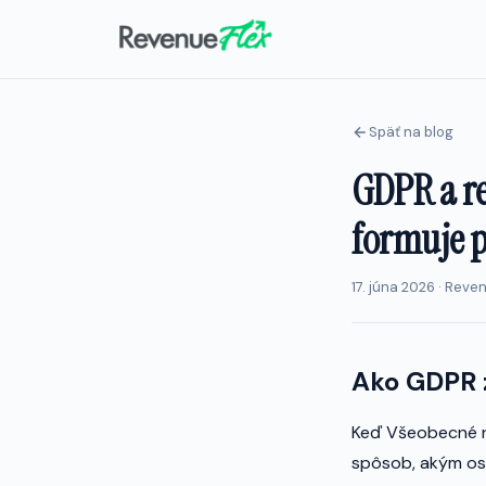
Späť na blog
GDPR a re
formuje p
17. júna 2026 · Reve
Ako GDPR 
Keď Všeobecné na
spôsob, akým os