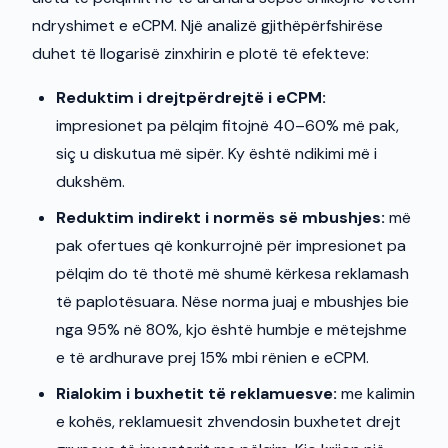
ndryshimet e eCPM. Një analizë gjithëpërfshirëse
duhet të llogarisë zinxhirin e plotë të efekteve:
Reduktim i drejtpërdrejtë i eCPM:
impresionet pa pëlqim fitojnë 40–60% më pak,
siç u diskutua më sipër. Ky është ndikimi më i
dukshëm.
Reduktim indirekt i normës së mbushjes:
më
pak ofertues që konkurrojnë për impresionet pa
pëlqim do të thotë më shumë kërkesa reklamash
të paplotësuara. Nëse norma juaj e mbushjes bie
nga 95% në 80%, kjo është humbje e mëtejshme
e të ardhurave prej 15% mbi rënien e eCPM.
Rialokim i buxhetit të reklamuesve:
me kalimin
e kohës, reklamuesit zhvendosin buxhetet drejt