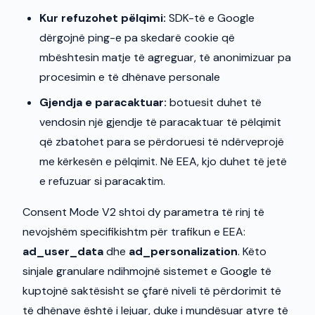
Kur refuzohet pëlqimi:
SDK-të e Google
dërgojnë ping-e pa skedarë cookie që
mbështesin matje të agreguar, të anonimizuar pa
procesimin e të dhënave personale
Gjendja e paracaktuar:
botuesit duhet të
vendosin një gjendje të paracaktuar të pëlqimit
që zbatohet para se përdoruesi të ndërveprojë
me kërkesën e pëlqimit. Në EEA, kjo duhet të jetë
e refuzuar si paracaktim.
Consent Mode V2 shtoi dy parametra të rinj të
nevojshëm specifikishtm për trafikun e EEA:
ad_user_data
dhe
ad_personalization
. Këto
sinjale granulare ndihmojnë sistemet e Google të
kuptojnë saktësisht se çfarë niveli të përdorimit të
të dhënave është i lejuar, duke i mundësuar atyre të