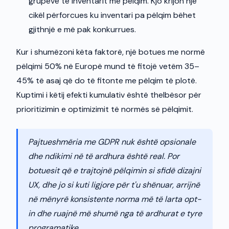
grupeve të inventarit me pëlqim. Kjo krijon një
cikël përforcues ku inventari pa pëlqim bëhet
gjithnjë e më pak konkurrues.
Kur i shumëzoni këta faktorë, një botues me normë
pëlqimi 50% në Europë mund të fitojë vetëm 35–
45% të asaj që do të fitonte me pëlqim të plotë.
Kuptimi i këtij efekti kumulativ është thelbësor për
prioritizimin e optimizimit të normës së pëlqimit.
Pajtueshmëria me GDPR nuk është opsionale
dhe ndikimi në të ardhura është real. Por
botuesit që e trajtojnë pëlqimin si sfidë dizajni
UX, dhe jo si kuti ligjore për t'u shënuar, arrijnë
në mënyrë konsistente norma më të larta opt-
in dhe ruajnë më shumë nga të ardhurat e tyre
programatike.