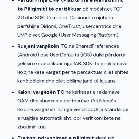
Përdorni një CMP (Platformë e Menaxhimit
të Pëlqimit) të certifikuar
që mbështet TCF
2.3 dhe SDK-të mobile. Opsionet e njohura
përfshijnë Didomi, OneTrust, Usercentrics dhe
UMP e vet Google (User Messaging Platform).
Ruajeni vargëzën TC
në SharedPreferences
(Android) ose UserDefaults (iOS) duke përdorur
çelësin e specifikuar nga IAB. SDK-të e reklamave
lexojnë këtë vargëz për të përcaktuar cilët shitës
kanë pëlqim dhe cilët qëllime janë të lejuara.
Kaloni vargëzën TC
në kërkesat e reklamave.
GAM dhe shumica e partnerëve të kërkesës
lexojnë vargëzën TC nga vendndodhja standarde
e ruajtjes automatikisht, por verifikoni këtë në
zbatimin tuaj.
Trajtoni ndryshimet e pëlqimit
gjatë një