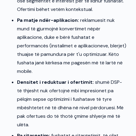
ose segmentet e interesit për të lidhur fushatat.
Ofertimi bëhet vetëm kontekstual.
Pa matje ndër-aplikacion:
reklamuesit nuk
mund të gjurmojnë konvertimet nëpër
aplikacione, duke e bërë fushatat e
performancës (instalimet e aplikacioneve, blerjet)
thuajse të pamundura për t'u optimizuar. Këto
fushata janë kërkesa me pagesën më të lartë në
mobile.
Densitet i reduktuar i ofertimit:
shumë DSP-
të thjesht nuk ofertojnë mbi impresionet pa
pëlqim sepse optimizimi i fushatave të tyre
mbështetet në të dhëna në nivel përdoruesi. Më
pak ofertues do të thotë çmime shlyerje më të
ulëta.
Pa ritargetim:
fushatat e ritargetimit, të cilat