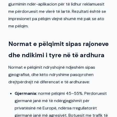
gjurmimin ndër-aplikacion për të lidhur reklamuesit
me përdoruesit me vlerë të lartë. Rezultati është se
impresionet pa pëlqim vlejnë shumë më pak se ato
me pëlqim.
Normat e pëlqimit sipas rajoneve
dhe ndikimi i tyre në të ardhura
Normat e pëlqimit ndryshojnë ndjeshëm sipas
gjeografisë, dhe këto ndryshime pasqyrohen
drejtpërdrejt në diferencat e të ardhurave:
Gjermania:
normë pëlqimi 45–55%. Përdoruesit
gjermanë janë më të ndërgjegjshmit për
privatësinë në Europë, ndërsa rregullatorët
gjermanë janë më agresivët. Botuesit me trafik të