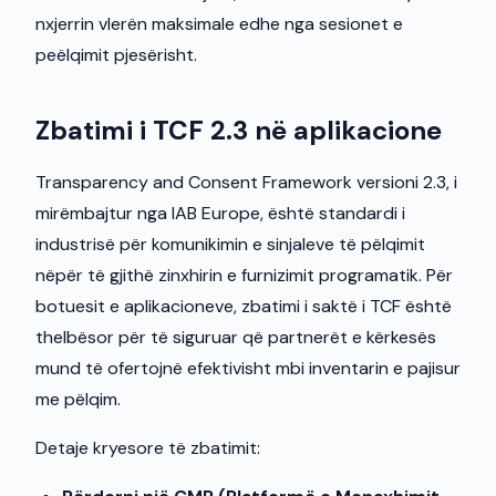
nxjerrin vlerën maksimale edhe nga sesionet e
peëlqimit pjesërisht.
Zbatimi i TCF 2.3 në aplikacione
Transparency and Consent Framework versioni 2.3, i
mirëmbajtur nga IAB Europe, është standardi i
industrisë për komunikimin e sinjaleve të pëlqimit
nëpër të gjithë zinxhirin e furnizimit programatik. Për
botuesit e aplikacioneve, zbatimi i saktë i TCF është
thelbësor për të siguruar që partnerët e kërkesës
mund të ofertojnë efektivisht mbi inventarin e pajisur
me pëlqim.
Detaje kryesore të zbatimit: