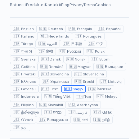
Botuesit
Produktet
Kontakti
Blog
Privacy
Terms
Cookies
🇬🇧 English
🇩🇪 Deutsch
🇫🇷 Français
🇪🇸 Español
🇮🇹 Italiano
🇳🇱 Nederlands
🇵🇹 Português
🇹🇷 Türkçe
🇸🇦 العربية
🇯🇵 日本語
🇨🇳 中文
🇰🇷 한국어
🇮🇳 हिन्दी
🇷🇺 Русский
🇵🇱 Polski
🇸🇪 Svenska
🇩🇰 Dansk
🇳🇴 Norsk
🇫🇮 Suomi
🇨🇿 Čeština
🇷🇴 Română
🇭🇺 Magyar
🇧🇬 Български
🇭🇷 Hrvatski
🇸🇰 Slovenčina
🇸🇮 Slovenščina
🇬🇷 Ελληνικά
🇺🇦 Українська
🇷🇸 Srpski
🇱🇹 Lietuvių
🇱🇻 Latviešu
🇪🇪 Eesti
🇦🇱 Shqip
🇮🇸 Íslenska
🇮🇩 Indonesia
🇻🇳 Tiếng Việt
🇲🇾 Melayu
🇹🇭 ไทย
🇵🇭 Filipino
🇰🇪 Kiswahili
🇦🇿 Azərbaycan
🇬🇪 ქართული
🇮🇱 עברית
🇮🇷 فارسی
🇰🇿 Қазақ
🇺🇿 O'zbek
🇧🇾 Беларуская
🇧🇩 বাংলা
🇮🇳 தமிழ்
🇵🇰 اردو