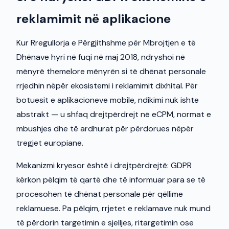
reklamimit në aplikacione
Kur Rregullorja e Përgjithshme për Mbrojtjen e të
Dhënave hyri në fuqi në maj 2018, ndryshoi në
mënyrë themelore mënyrën si të dhënat personale
rrjedhin nëpër ekosistemi i reklamimit dixhital. Për
botuesit e aplikacioneve mobile, ndikimi nuk ishte
abstrakt — u shfaq drejtpërdrejt në eCPM, normat e
mbushjes dhe të ardhurat për përdorues nëpër
tregjet europiane.
Mekanizmi kryesor është i drejtpërdrejtë: GDPR
kërkon pëlqim të qartë dhe të informuar para se të
procesohen të dhënat personale për qëllime
reklamuese. Pa pëlqim, rrjetet e reklamave nuk mund
të përdorin targetimin e sjelljes, ritargetimin ose