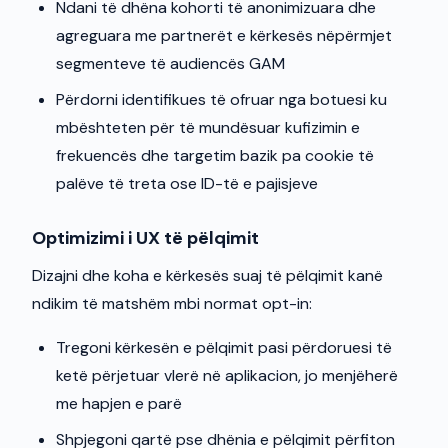
Ndani të dhëna kohorti të anonimizuara dhe
agreguara me partnerët e kërkesës nëpërmjet
segmenteve të audiencës GAM
Përdorni identifikues të ofruar nga botuesi ku
mbështeten për të mundësuar kufizimin e
frekuencës dhe targetim bazik pa cookie të
palëve të treta ose ID-të e pajisjeve
Optimizimi i UX të pëlqimit
Dizajni dhe koha e kërkesës suaj të pëlqimit kanë
ndikim të matshëm mbi normat opt-in:
Tregoni kërkesën e pëlqimit pasi përdoruesi të
ketë përjetuar vlerë në aplikacion, jo menjëherë
me hapjen e parë
Shpjegoni qartë pse dhënia e pëlqimit përfiton