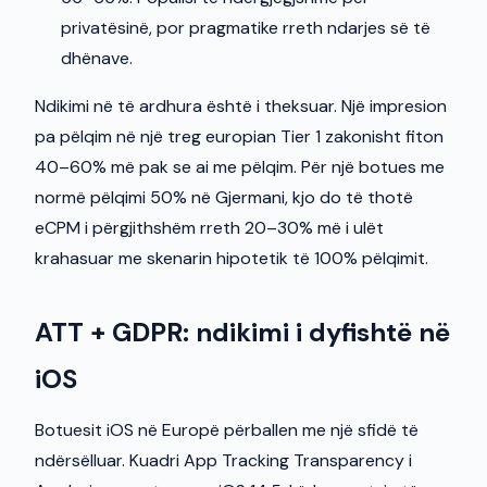
privatësinë, por pragmatike rreth ndarjes së të
dhënave.
Ndikimi në të ardhura është i theksuar. Një impresion
pa pëlqim në një treg europian Tier 1 zakonisht fiton
40–60% më pak se ai me pëlqim. Për një botues me
normë pëlqimi 50% në Gjermani, kjo do të thotë
eCPM i përgjithshëm rreth 20–30% më i ulët
krahasuar me skenarin hipotetik të 100% pëlqimit.
ATT + GDPR: ndikimi i dyfishtë në
iOS
Botuesit iOS në Europë përballen me një sfidë të
ndërsëlluar. Kuadri App Tracking Transparency i