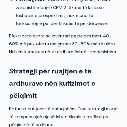
zakonisht mbajnë CPM 2–3× më të larta se
fushatat e prospektimit, nuk mund të
funksionojnë pa identifikues të përdoruesve.
Efekti neto është se inventari pa pëlqim merr 40–
60% më pak oferta me çmime 30–50% më të ulëta.
Ndikimi kumulativ në të ardhura është i rëndësishëm.
Strategji për ruajtjen e të
ardhurave nën kufizimet e
pëlqimit
Botuesit nuk janë të pafuqishëm. Disa strategji mund
të kompensojnë pjesërisht ndikimin e trafikut pa
pëlqim në të ardhura: