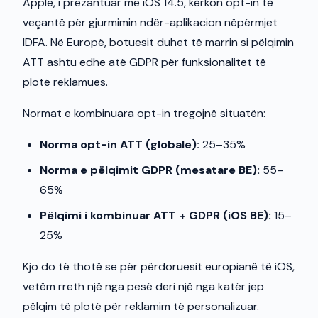
Apple, i prezantuar me iOS 14.5, kërkon opt-in të
veçantë për gjurmimin ndër-aplikacion nëpërmjet
IDFA. Në Europë, botuesit duhet të marrin si pëlqimin
ATT ashtu edhe atë GDPR për funksionalitet të
plotë reklamues.
Normat e kombinuara opt-in tregojnë situatën:
Norma opt-in ATT (globale):
25–35%
Norma e pëlqimit GDPR (mesatare BE):
55–
65%
Pëlqimi i kombinuar ATT + GDPR (iOS BE):
15–
25%
Kjo do të thotë se për përdoruesit europianë të iOS,
vetëm rreth një nga pesë deri një nga katër jep
pëlqim të plotë për reklamim të personalizuar.