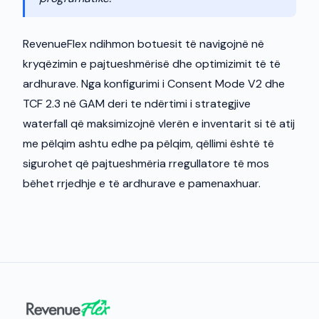
RevenueFlex ndihmon botuesit të navigojnë në
kryqëzimin e pajtueshmërisë dhe optimizimit të të
ardhurave. Nga konfigurimi i Consent Mode V2 dhe
TCF 2.3 në GAM deri te ndërtimi i strategjive
waterfall që maksimizojnë vlerën e inventarit si të atij
me pëlqim ashtu edhe pa pëlqim, qëllimi është të
sigurohet që pajtueshmëria rregullatore të mos
bëhet rrjedhje e të ardhurave e pamenaxhuar.