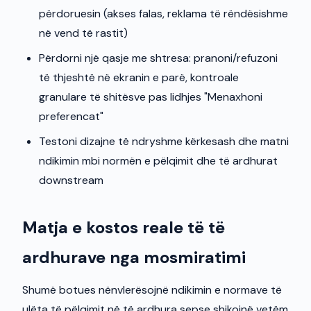
përdoruesin (akses falas, reklama të rëndësishme
në vend të rastit)
Përdorni një qasje me shtresa: pranoni/refuzoni
të thjeshtë në ekranin e parë, kontroale
granulare të shitësve pas lidhjes "Menaxhoni
preferencat"
Testoni dizajne të ndryshme kërkesash dhe matni
ndikimin mbi normën e pëlqimit dhe të ardhurat
downstream
Matja e kostos reale të të
ardhurave nga mosmiratimi
Shumë botues nënvlerësojnë ndikimin e normave të
ulëta të pëlqimit në të ardhura sepse shikojnë vetëm