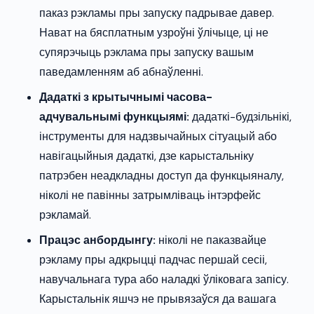
паказ рэкламы пры запуску падрывае давер.
Нават на бясплатным узроўні ўлічыце, ці не
супярэчыць рэклама пры запуску вашым
паведамленням аб абнаўленні.
Дадаткі з крытычнымі часова-
адчувальнымі функцыямі:
дадаткі-будзільнікі,
інструменты для надзвычайных сітуацый або
навігацыйныя дадаткі, дзе карыстальніку
патрэбен неадкладны доступ да функцыяналу,
ніколі не павінны затрымліваць інтэрфейс
рэкламай.
Працэс анбордынгу:
ніколі не паказвайце
рэкламу пры адкрыцці падчас першай сесіі,
навучальнага тура або наладкі ўліковага запісу.
Карыстальнік яшчэ не прывязаўся да вашага