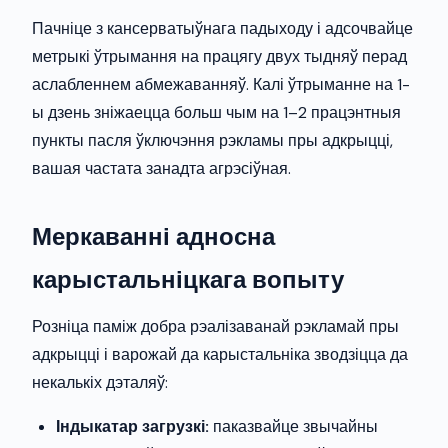
Пачніце з кансерватыўнага падыходу і адсочвайце
метрыкі ўтрымання на працягу двух тыдняў перад
аслабленнем абмежаванняў. Калі ўтрыманне на 1-
ы дзень зніжаецца больш чым на 1–2 працэнтныя
пункты пасля ўключэння рэкламы пры адкрыцці,
вашая частата занадта агрэсіўная.
Меркаванні адносна
карыстальніцкага вопыту
Розніца паміж добра рэалізаванай рэкламай пры
адкрыцці і варожай да карыстальніка зводзіцца да
некалькіх дэталяў:
Індыкатар загрузкі:
паказвайце звычайны