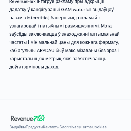
RevenueFlex інтэгруе рэкламу пры адкрыцці
дадатку ў канфігурацыі GAM waterfall выдаўцоў
разам з interstitial, банернымі, рэкламай з
узнагародай і натыўнымі размяшчэннямі. Мэта
заўсёды заключаецца ў знаходжанні аптымальнай
частаты і мінімальнай цаны для кожнага фармату,
каб агульны ARPDAU быў максімізаваны без эрозіі
карыстальніцкіх метрык, якія забяспечваюць
доўгатэрміновы даход.
Выдаўцы
Прадукты
Кантакты
Блог
Privacy
Terms
Cookies