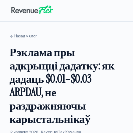
Назад у блог
Рэклама пры
адкрыцці дадатку: як
дадаць $0.01–$0.03
ARPDAU, не
раздражняючы
карыстальнікаў
12 чэрвеня 2026 · RevenueFlex Каманда