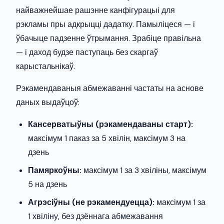
найважнейшае рашэнне канфігурацыі для
рэкламы пры адкрыцці дадатку. Памыліцеся — і
ўбачыце падзенне ўтрымання. Зрабіце правільна
— і даход будзе паступаць без скаргаў
карыстальнікаў.
Рэкамендаваныя абмежаванні частаты на аснове
даных выдаўцоў:
Кансерватыўны (рэкамендаваны старт):
максімум 1 паказ за 5 хвілін, максімум 3 на
дзень
Памяркоўны:
максімум 1 за 3 хвіліны, максімум
5 на дзень
Агрэсіўны (не рэкамендуецца):
максімум 1 за
1 хвіліну, без дзённага абмежавання