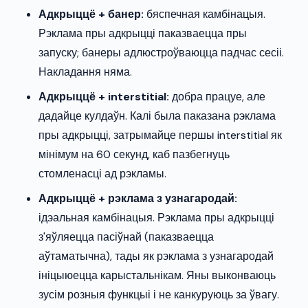
Адкрыццё + банер:
бяспечная камбінацыя.
Рэклама пры адкрыцці паказваецца пры
запуску; банеры адлюстроўваюцца падчас сесіі.
Накладання няма.
Адкрыццё + interstitial:
добра працуе, але
дадайце кулдаўн. Калі была паказана рэклама
пры адкрыцці, затрымайце першы interstitial як
мінімум на 60 секунд, каб пазбегнуць
стомленасці ад рэкламы.
Адкрыццё + рэклама з узнагародай:
ідэальная камбінацыя. Рэклама пры адкрыцці
з'яўляецца пасіўнай (паказваецца
аўтаматычна), тады як рэклама з узнагародай
ініцыюецца карыстальнікам. Яны выконваюць
зусім розныя функцыі і не канкуруюць за ўвагу.