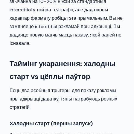
звычайна на 10–20% ніжэй за стандартныя
interstitial у той жа геаграфіі, але дадатковы
характар фармату робіць гэта прымальным. Вы не
замяняеце interstitial рэкламай пры адкрыцці. Вы
дадаяце новую магчымасць паказу, якой раней не
існавала.
Таймінг укаранення: халодны
старт vs цёплы паўтор
Ёсць два асобныя трыгеры для паказу рэкламы
пры адкрыцці дадатку, і яны патрабуюць розных
стратэгій:
Халодны старт (першы запуск)