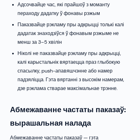
Адсочвайце час, які прайшоў з моманту
пераходу дадатку ў фонавы рэжым
Паказвайце рэкламу пры адкрыцці толькі калі
дадатак знаходзіўся ў фонавым рэжыме не
менш за 3–5 хвілін
Ніколі не паказвайце рэкламу пры адкрыцці,
калі карыстальнік вяртаецца праз глыбокую
спасылку, push-апавяшчэнне або намер
падзяліцца. Гэта вяртанні з высокім намерам,
дзе рэклама стварае максімальнае трэнне.
Абмежаванне частаты паказаў:
вырашальная налада
Абмежаванне частаты паказаў — гэта