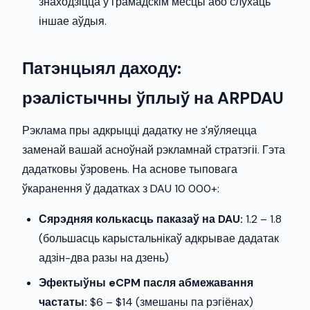
знаходзіцца ў грамадскім месцы або слухаць
іншае аўдыя.
Патэнцыял даходу:
рэалістычны ўплыў на ARPDAU
Рэклама пры адкрыцці дадатку не з'яўляецца
заменай вашай асноўнай рэкламнай стратэгіі. Гэта
дадатковы ўзровень. На аснове тыповага
ўкаранення ў дадатках з DAU 10 000+:
Сярэдняя колькасць паказаў на DAU:
1.2 – 1.8
(большасць карыстальнікаў адкрывае дадатак
адзін-два разы на дзень)
Эфектыўны eCPM пасля абмежавання
частаты:
$6 – $14 (змешаны па рэгіёнах)