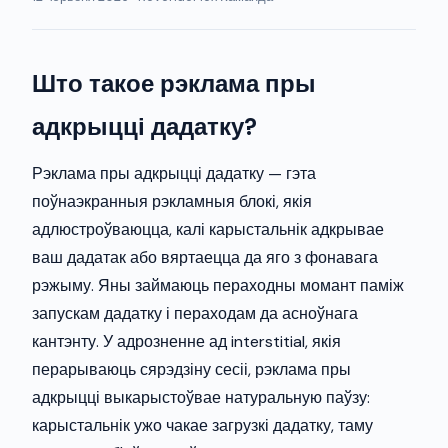
Што такое рэклама пры
адкрыцці дадатку?
Рэклама пры адкрыцці дадатку — гэта
поўнаэкранныя рэкламныя блокі, якія
адлюстроўваюцца, калі карыстальнік адкрывае
ваш дадатак або вяртаецца да яго з фонавага
рэжыму. Яны займаюць пераходны момант паміж
запускам дадатку і пераходам да асноўнага
кантэнту. У адрозненне ад interstitial, якія
перарываюць сярэдзіну сесіі, рэклама пры
адкрыцці выкарыстоўвае натуральную паўзу:
карыстальнік ужо чакае загрузкі дадатку, таму