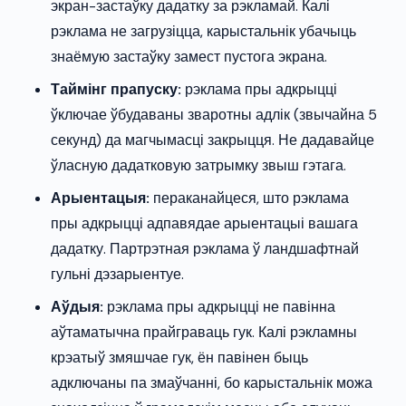
экран-застаўку дадатку за рэкламай. Калі
рэклама не загрузіцца, карыстальнік убачыць
знаёмую застаўку замест пустога экрана.
Таймінг прапуску:
рэклама пры адкрыцці
ўключае ўбудаваны зваротны адлік (звычайна 5
секунд) да магчымасці закрыцця. Не дадавайце
ўласную дадатковую затрымку звыш гэтага.
Арыентацыя:
пераканайцеся, што рэклама
пры адкрыцці адпавядае арыентацыі вашага
дадатку. Партрэтная рэклама ў ландшафтнай
гульні дэзарыентуе.
Аўдыя:
рэклама пры адкрыцці не павінна
аўтаматычна прайграваць гук. Калі рэкламны
крэатыў змяшчае гук, ён павінен быць
адключаны па змаўчанні, бо карыстальнік можа