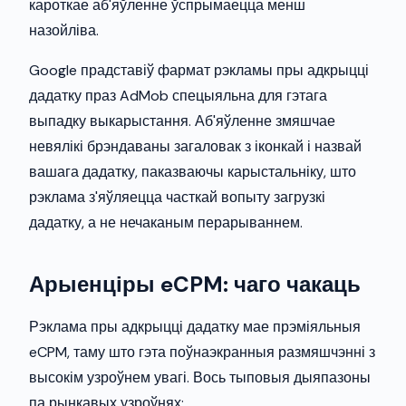
кароткае аб'яўленне ўспрымаецца менш
назойліва.
Google прадставіў фармат рэкламы пры адкрыцці
дадатку праз AdMob спецыяльна для гэтага
выпадку выкарыстання. Аб'яўленне змяшчае
невялікі брэндаваны загаловак з іконкай і назвай
вашага дадатку, паказваючы карыстальніку, што
рэклама з'яўляецца часткай вопыту загрузкі
дадатку, а не нечаканым перарываннем.
Арыенціры eCPM: чаго чакаць
Рэклама пры адкрыцці дадатку мае прэміяльныя
eCPM, таму што гэта поўнаэкранныя размяшчэнні з
высокім узроўнем увагі. Вось тыповыя дыяпазоны
па рынкавых узроўнях: