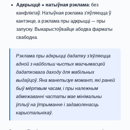
Адкрыццё + натыўная рэклама:
без
канфліктаў. Натыўная рэклама з'яўляецца ў
кантэнце, а рэклама пры адкрыцці — пры
запуску. Выкарыстоўвайце абодва фарматы
свабодна.
Рэклама пры адкрыцці дадатку з'яўляецца
адной з найбольш чыстых магчымасцей
дадатковага даходу для мабільных
выдаўцоў. Яна манетызуе момант, які раней
быў мёртвым часам, і пры належным
абмежаванні частаты мае мінімальны
ўплыў на ўтрыманне і задаволенасць
карыстальнікаў.