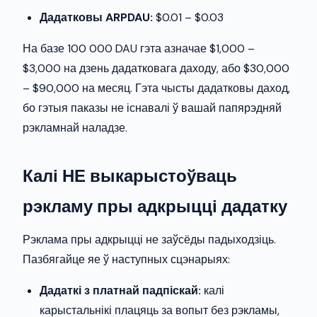
Дадатковы ARPDAU:
$0.01 – $0.03
На базе 100 000 DAU гэта азначае $1,000 –
$3,000 на дзень дадатковага даходу, або $30,000
– $90,000 на месяц. Гэта чысты дадатковы даход,
бо гэтыя паказы не існавалі ў вашай папярэдняй
рэкламнай наладзе.
Калі НЕ выкарыстоўваць
рэкламу пры адкрыцці дадатку
Рэклама пры адкрыцці не заўсёды падыходзіць.
Пазбягайце яе ў наступных сцэнарыях:
Дадаткі з платнай падпіскай:
калі
карыстальнікі плацяць за вопыт без рэкламы,