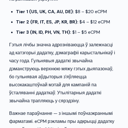
Tier 1 (US, UK, CA, AU, DE):
$8 – $20 eCPM
Tier 2 (FR, IT, ES, JP, KR, BR):
$4 – $12 eCPM
Tier 3 (IN, ID, PH, VN, TH):
$1 – $5 eCPM
Гэтыя лічбы значна адрозніваюцца ў залежнасці
ад катэгорыі дадатку, дэмаграфіі карыстальнікаў і
часу года. Гульнявыя дадаткі звычайна
дэманструюць верхнюю мяжу гэтых дыяпазонаў,
бо гульнявая аўдыторыя з'яўляецца
высокакаштоўнай мэтай для кампаній па
ўсталяванні дадаткаў. Утылітарныя дадаткі
звычайна трапляюць у сярэдзіну.
Важнае параўнанне — з іншымі поўнаэкраннымі
фарматамі. eCPM рэкламы пры адкрыцці дадатку