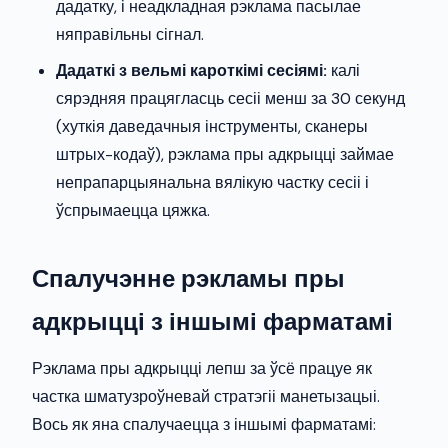
дадатку, і неадкладная рэклама пасылае
няправільны сігнал.
Дадаткі з вельмі кароткімі сесіямі:
калі
сярэдняя працягласць сесіі менш за 30 секунд
(хуткія даведачныя інструменты, сканеры
штрых-кодаў), рэклама пры адкрыцці займае
непрапарцыянальна вялікую частку сесіі і
ўспрымаецца цяжка.
Спалучэнне рэкламы пры
адкрыцці з іншымі фарматамі
Рэклама пры адкрыцці лепш за ўсё працуе як
частка шматузроўневай стратэгіі манетызацыі.
Вось як яна спалучаецца з іншымі фарматамі: