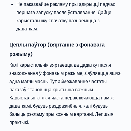
Не паказвайце рэкламу пры адкрыцці падчас
першага запуску пасля ўсталявання. Дайце
карыстальніку спачатку пазнаёміцца з
дадаткам.
Цёплы паўтор (вяртанне з фонавага
рэжыму)
Калі карыстальнік вяртаецца да дадатку пасля
знаходжання ў фонавым рэжыме, з'яўляецца яшчэ
адна магчымасць. Тут абмежаванне частаты
паказаў становіцца крытычна важным.
Карыстальнікі, якія часта пераключаюцца паміж
дадаткамі, будуць раздражнёныя, калі будуць
бачыць рэкламу пры кожным вяртанні. Лепшыя
практыкі: