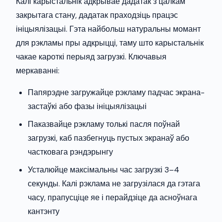
Калі карыстальнік адкрывае дадатак з цалкам
закрытага стану, дадатак праходзіць працэс
ініцыялізацыі. Гэта найбольш натуральны момант
для рэкламы пры адкрыцці, таму што карыстальнік
чакае кароткі перыяд загрузкі. Ключавыя
меркаванні:
Папярэдне загружайце рэкламу падчас экрана-
застаўкі або фазы ініцыялізацыі
Паказвайце рэкламу толькі пасля поўнай
загрузкі, каб пазбегнуць пустых экранаў або
частковага рэндэрынгу
Усталюйце максімальны час загрузкі 3–4
секунды. Калі рэклама не загрузілася да гэтага
часу, прапусціце яе і перайдзіце да асноўнага
кантэнту