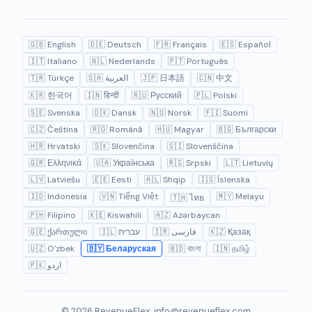
🇬🇧 English
🇩🇪 Deutsch
🇫🇷 Français
🇪🇸 Español
🇮🇹 Italiano
🇳🇱 Nederlands
🇵🇹 Português
🇹🇷 Türkçe
🇸🇦 العربية
🇯🇵 日本語
🇨🇳 中文
🇰🇷 한국어
🇮🇳 हिन्दी
🇷🇺 Русский
🇵🇱 Polski
🇸🇪 Svenska
🇩🇰 Dansk
🇳🇴 Norsk
🇫🇮 Suomi
🇨🇿 Čeština
🇷🇴 Română
🇭🇺 Magyar
🇧🇬 Български
🇭🇷 Hrvatski
🇸🇰 Slovenčina
🇸🇮 Slovenščina
🇬🇷 Ελληνικά
🇺🇦 Українська
🇷🇸 Srpski
🇱🇹 Lietuvių
🇱🇻 Latviešu
🇪🇪 Eesti
🇦🇱 Shqip
🇮🇸 Íslenska
🇮🇩 Indonesia
🇻🇳 Tiếng Việt
🇲🇾 Melayu
🇹🇭 ไทย
🇵🇭 Filipino
🇰🇪 Kiswahili
🇦🇿 Azərbaycan
🇬🇪 ქართული
🇮🇱 עברית
🇮🇷 فارسی
🇰🇿 Қазақ
🇺🇿 O'zbek
🇧🇾 Беларуская
🇧🇩 বাংলা
🇮🇳 தமிழ்
🇵🇰 اردو
© 2026 RevenueFlex.
info@revenueflex.com