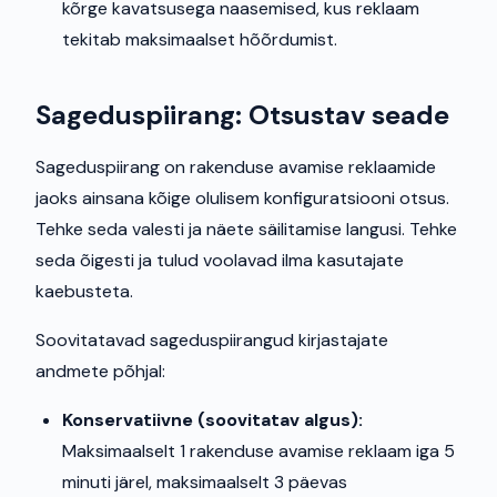
kõrge kavatsusega naasemised, kus reklaam
tekitab maksimaalset hõõrdumist.
Sageduspiirang: Otsustav seade
Sageduspiirang on rakenduse avamise reklaamide
jaoks ainsana kõige olulisem konfiguratsiooni otsus.
Tehke seda valesti ja näete säilitamise langusi. Tehke
seda õigesti ja tulud voolavad ilma kasutajate
kaebusteta.
Soovitatavad sageduspiirangud kirjastajate
andmete põhjal:
Konservatiivne (soovitatav algus):
Maksimaalselt 1 rakenduse avamise reklaam iga 5
minuti järel, maksimaalselt 3 päevas