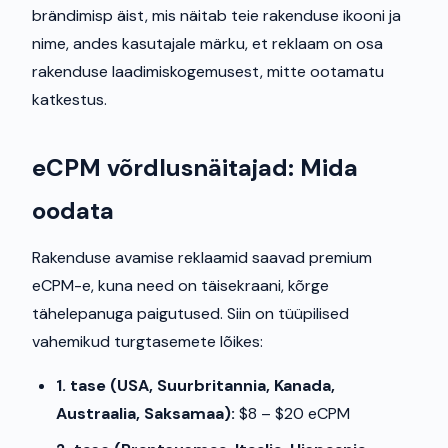
brändimisp äist, mis näitab teie rakenduse ikooni ja
nime, andes kasutajale märku, et reklaam on osa
rakenduse laadimiskogemusest, mitte ootamatu
katkestus.
eCPM võrdlusnäitajad: Mida
oodata
Rakenduse avamise reklaamid saavad premium
eCPM-e, kuna need on täisekraani, kõrge
tähelepanuga paigutused. Siin on tüüpilised
vahemikud turgtasemete lõikes:
1. tase (USA, Suurbritannia, Kanada,
Austraalia, Saksamaa):
$8 – $20 eCPM