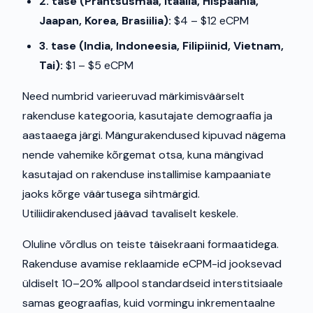
2. tase (Prantsusmaa, Itaalia, Hispaania,
Jaapan, Korea, Brasiilia):
$4 – $12 eCPM
3. tase (India, Indoneesia, Filipiinid, Vietnam,
Tai):
$1 – $5 eCPM
Need numbrid varieeruvad märkimisväärselt
rakenduse kategooria, kasutajate demograafia ja
aastaaega järgi. Mängurakendused kipuvad nägema
nende vahemike kõrgemat otsa, kuna mängivad
kasutajad on rakenduse installimise kampaaniate
jaoks kõrge väärtusega sihtmärgid.
Utiliidirakendused jäävad tavaliselt keskele.
Oluline võrdlus on teiste täisekraani formaatidega.
Rakenduse avamise reklaamide eCPM-id jooksevad
üldiselt 10–20% allpool standardseid interstitsiaale
samas geograafias, kuid vormingu inkrementaalne