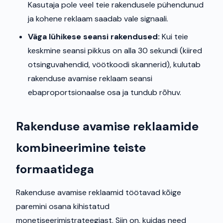
Kasutaja pole veel teie rakendusele pühendunud
ja kohene reklaam saadab vale signaali.
Väga lühikese seansi rakendused:
Kui teie
keskmine seansi pikkus on alla 30 sekundi (kiired
otsinguvahendid, vöötkoodi skannerid), kulutab
rakenduse avamise reklaam seansi
ebaproportsionaalse osa ja tundub rõhuv.
Rakenduse avamise reklaamide
kombineerimine teiste
formaatidega
Rakenduse avamise reklaamid töötavad kõige
paremini osana kihistatud
monetiseerimistrateegiast. Siin on, kuidas need