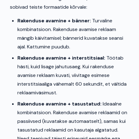
sobivad teiste formaatide kõrvale:
Rakenduse avamine + bänner:
Turvaline
kombinatsioon. Rakenduse avamise reklaam
mängib käivitamisel; bännerid kuvatakse seansi
ajal. Kattumine puudub.
Rakenduse avamine + interstitsiaal:
Töötab
hästi, kuid lisage jahutusaeg. Kui rakenduse
avamise reklaam kuvati, viivitage esimese
interstitsiaaliga vähemalt 60 sekundit, et vältida
reklaamiväsimust.
Rakenduse avamine + tasustatud:
Ideaalne
kombinatsioon. Rakenduse avamise reklaamid on
passiivsed (kuvatakse automaatselt), samas kui
tasustatud reklaamid on kasutaja algatatud.
Need teenivad täiesti erinevaid eesmärke ega