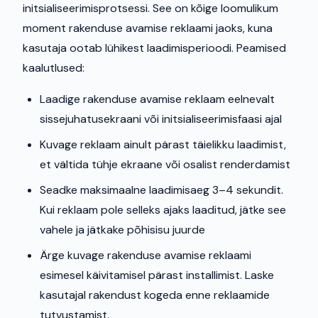
initsialiseerimisprotsessi. See on kõige loomulikum
moment rakenduse avamise reklaami jaoks, kuna
kasutaja ootab lühikest laadimisperioodi. Peamised
kaalutlused:
Laadige rakenduse avamise reklaam eelnevalt
sissejuhatusekraani või initsialiseerimisfaasi ajal
Kuvage reklaam ainult pärast täielikku laadimist,
et vältida tühje ekraane või osalist renderdamist
Seadke maksimaalne laadimisaeg 3–4 sekundit.
Kui reklaam pole selleks ajaks laaditud, jätke see
vahele ja jätkake põhisisu juurde
Ärge kuvage rakenduse avamise reklaami
esimesel käivitamisel pärast installimist. Laske
kasutajal rakendust kogeda enne reklaamide
tutvustamist.