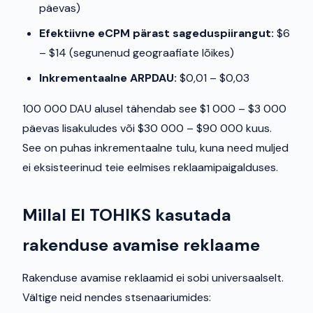
päevas)
Efektiivne eCPM pärast sageduspiirangut:
$6
– $14 (segunenud geograafiate lõikes)
Inkrementaalne ARPDAU:
$0,01 – $0,03
100 000 DAU alusel tähendab see $1 000 – $3 000
päevas lisakuludes või $30 000 – $90 000 kuus.
See on puhas inkrementaalne tulu, kuna need muljed
ei eksisteerinud teie eelmises reklaamipaigalduses.
Millal EI TOHIKS kasutada
rakenduse avamise reklaame
Rakenduse avamise reklaamid ei sobi universaalselt.
Vältige neid nendes stsenaariumides: