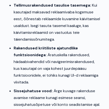
Tellimusrakendused tasulise tasemega:
Kui
kasutajad maksavad reklaamivaba kogemuse
eest, õõnestab reklaamide kuvamine käivitamisel
usaldust. Isegi tasuta tasemel kaaluge, kas
käivitamisreklaamid on vastuolus teie
täiendamissõnumitega.
Rakendused kriitiliste ajatundlike
funktsioonidega:
Äratuskella rakendused,
hädaabivahendid või navigeerimisrakendused,
kus kasutajal on vaja kohest juurdepääsu
funktsioonidele, ei tohiks kunagi UI-d reklaamiga
viivitada.
Sissejuhatuse vood:
Ärge kuvage rakenduse
avamise reklaame kunagi esimese seansi,
sissejuhatusõpetuse või konto seadistamise ajal.