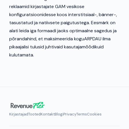
reklaamid kirjastajate GAM vesikose
konfiguratsioonidesse koos interstitsiaal-, bänner-,
tasustatud ja natiivsete paigutustega. Eesmärk on
alati leida iga formaadi jaoks optimaalne sagedus ja
põrandahind, et maksimeerida koguARPDAU ilma
pikaajalisi tulusid juhtivaid kasutajamõõdikuid
kulutamata.
Kirjastajad
Tooted
Kontakt
Blogi
Privacy
Terms
Cookies