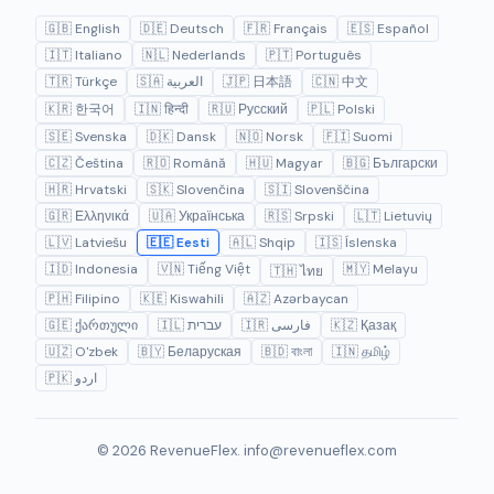
🇬🇧 English
🇩🇪 Deutsch
🇫🇷 Français
🇪🇸 Español
🇮🇹 Italiano
🇳🇱 Nederlands
🇵🇹 Português
🇹🇷 Türkçe
🇸🇦 العربية
🇯🇵 日本語
🇨🇳 中文
🇰🇷 한국어
🇮🇳 हिन्दी
🇷🇺 Русский
🇵🇱 Polski
🇸🇪 Svenska
🇩🇰 Dansk
🇳🇴 Norsk
🇫🇮 Suomi
🇨🇿 Čeština
🇷🇴 Română
🇭🇺 Magyar
🇧🇬 Български
🇭🇷 Hrvatski
🇸🇰 Slovenčina
🇸🇮 Slovenščina
🇬🇷 Ελληνικά
🇺🇦 Українська
🇷🇸 Srpski
🇱🇹 Lietuvių
🇱🇻 Latviešu
🇪🇪 Eesti
🇦🇱 Shqip
🇮🇸 Íslenska
🇮🇩 Indonesia
🇻🇳 Tiếng Việt
🇲🇾 Melayu
🇹🇭 ไทย
🇵🇭 Filipino
🇰🇪 Kiswahili
🇦🇿 Azərbaycan
🇬🇪 ქართული
🇮🇱 עברית
🇮🇷 فارسی
🇰🇿 Қазақ
🇺🇿 O'zbek
🇧🇾 Беларуская
🇧🇩 বাংলা
🇮🇳 தமிழ்
🇵🇰 اردو
© 2026 RevenueFlex.
info@revenueflex.com