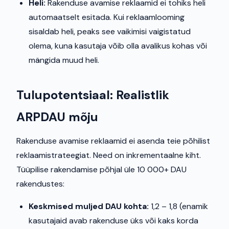
Heli:
Rakenduse avamise reklaamid ei tohiks heli
automaatselt esitada. Kui reklaamlooming
sisaldab heli, peaks see vaikimisi vaigistatud
olema, kuna kasutaja võib olla avalikus kohas või
mängida muud heli.
Tulupotentsiaal: Realistlik
ARPDAU mõju
Rakenduse avamise reklaamid ei asenda teie põhilist
reklaamistrateegiat. Need on inkrementaalne kiht.
Tüüpilise rakendamise põhjal üle 10 000+ DAU
rakendustes:
Keskmised muljed DAU kohta:
1,2 – 1,8 (enamik
kasutajaid avab rakenduse üks või kaks korda