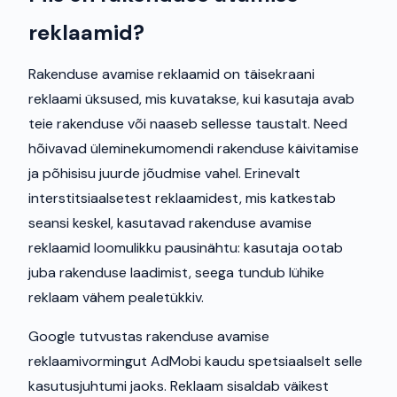
reklaamid?
Rakenduse avamise reklaamid on täisekraani
reklaami üksused, mis kuvatakse, kui kasutaja avab
teie rakenduse või naaseb sellesse taustalt. Need
hõivavad üleminekumomendi rakenduse käivitamise
ja põhisisu juurde jõudmise vahel. Erinevalt
interstitsiaalsetest reklaamidest, mis katkestab
seansi keskel, kasutavad rakenduse avamise
reklaamid loomulikku pausinähtu: kasutaja ootab
juba rakenduse laadimist, seega tundub lühike
reklaam vähem pealetükkiv.
Google tutvustas rakenduse avamise
reklaamivormingut AdMobi kaudu spetsiaalselt selle
kasutusjuhtumi jaoks. Reklaam sisaldab väikest