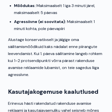
Mõõdukas:
Maksimaalselt 1 iga 3 minuti järel,
maksimaalselt 5 päevas
Agressiivne (ei soovitata):
Maksimaalselt 1
minuti kohta, pole päevapiiri
Alustage konservatiivselt ja jälgige oma
säilitamismõõdikuid kaks nädalat enne piirangute
leevendamist. Kui 1. päeva säilitamine langeb rohkem
kui 1–2 protsendipunkti võrra pärast rakenduse
avamise reklaamide lubamist, on teie sagedus liiga
agressiivne.
Kasutajakogemuse kaalutlused
Erinevus hästi rakendatud rakenduse avamise
reklaami ja kasutajavaenuliku vahel seisneb mõnes