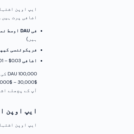
ایپ اوپن اشتہا
اضافی پرت ہیں۔ 10,000+ DAU والی ایپس میں عام عمل درآمد کی بنیاد
فی DAU اوسط نمائشیں:
ہیں)
فریکوئنسی کیپنگ ک
اضافی ARPDAU:
01 – $0.03
آپ کے پچھلے اشت
ایپ اوپن ا
ایپ اوپن اشتہار