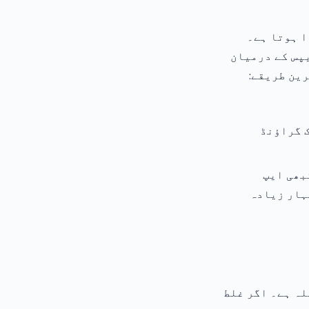
ا ہوتا ہے۔
پس کے درمیان
ین طریقے:
ائیں جب ایپ کم از کم 3–5 منٹ بیک گراؤنڈ
 آ رہا ہے تو کبھی ایپ
ہار زیادہ
ہ ہے۔ اگر غلط