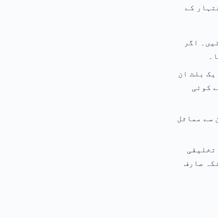
تہار کے
یں۔ اگر
ا۔
یک بلٹ ان
ف سے کوئی
 سے مماثل
 تخلیقی
کہ صارف