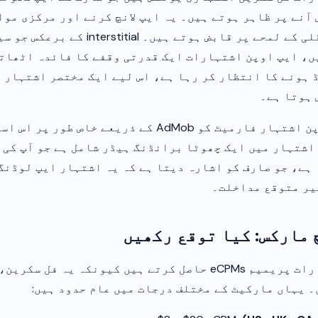
آنے پر ظاہر ہوتے ہیں۔ یہ ایپ لانچ کرنے اور مرکزی موا
کے درمیان منتقلی کے لمحے پر قابض ہوتے ہیں۔ al
ں، ایپ اوپن اشتہارات ایک قدرتی وقفے کا فائدہ اٹھاتے
 ہونے کا انتظار کر رہا ہے، اس لیے ایک مختصر اشتہار 
 ہوتا ہے۔
گوگل نے ایپ اوپن اشتہار فارمیٹ کو AdMob کے ذریعے خاص
شتہار میں ایک چھوٹا برانڈنگ ہیڈر شامل ہے جو آپ کی 
ہے، جو صارف کو اشارہ دیتا ہے کہ یہ اشتہار ایپ لوڈنگ
یر متوقع مداخلت۔
ایپ اوپن اشتہارات پریمیم eCPMs حاصل کرتے ہیں کیونکہ یہ فل
 یہاں مارکیٹ کے مختلف درجات میں عام حدود ہیں: