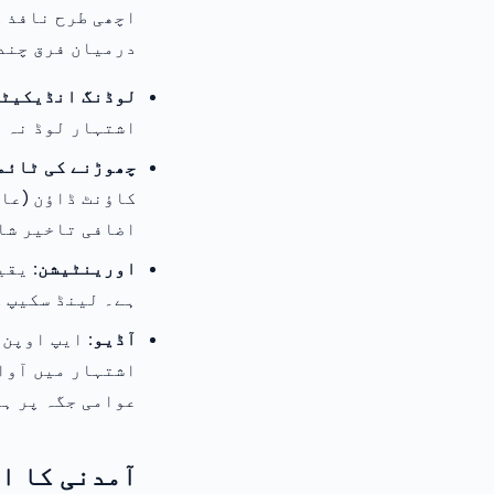
اچھی طرح نافذ ک
درمیان فرق چند 
لوڈنگ انڈیکیٹر
اشتہار لوڈ نہ ہ
چھوڑنے کی ٹائم
اضافی تاخیر شا
اورینٹیشن:
یقین
ہے۔ لینڈ سکیپ 
آڈیو:
ایپ اوپن ا
اشتہار میں آوا
عوامی جگہ پر ہو
آمدنی کا امکان: ARPDAU 