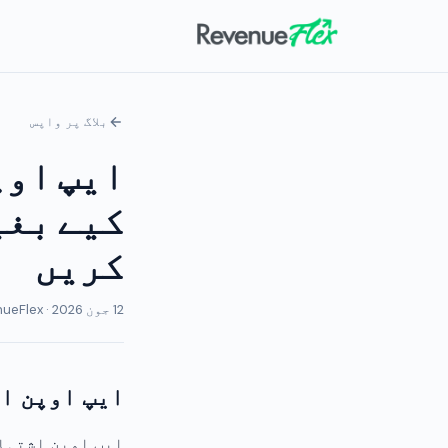
بلاگ پر واپس
ایپ اوپ
کریں
12 جون 2026 · RevenueFlex ٹیم
ایپ اوپن ا
ایپ اوپن اشتہار