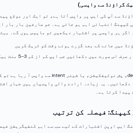
یک گراؤنڈ سے واپسی)
ؤنڈ سے آپ کی ایپ پر واپس آتا ہے، تو ایک اور موقع پید
 کیپنگ انتہائی اہم ہو جاتی ہے۔ جو صارفین بار بار ای
اگر ہر واپسی پر اشتہار دیکھیں تو مایوس ہوں گے۔ بہتر
نڈ میں جانے کے بعد گزرے ہوئے وقت کو ٹریک کریں
ایپ اوپن اشتہار صرف اس صورت میں دکھ
اگر صارف deep link، پش نوٹیفکیشن، یا شیئر intent سے واپس
 دکھائیں۔ یہ زیادہ ارادے والی واپسیاں ہیں جہاں اشت
 پیدا کرتا ہے۔
کیپنگ: فیصلہ کن ترتیب
گ ایپ اوپن اشتہارات کے لیے سب سے اہم کنفیگریشن فیصل