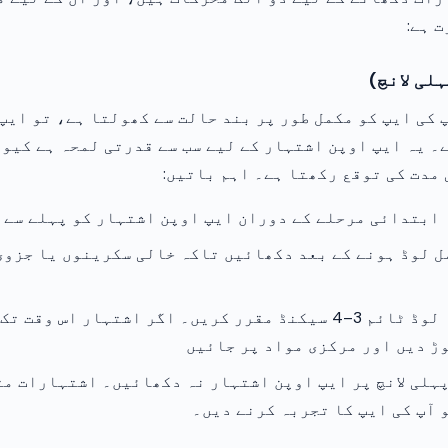
 ہے:
لی لانچ)
 کی ایپ کو مکمل طور پر بند حالت سے کھولتا ہے، تو ایپ
۔ یہ ایپ اوپن اشتہار کے لیے سب سے قدرتی لمحہ ہے کیو
مدت کی توقع رکھتا ہے۔ اہم باتیں:
ابتدائی مرحلے کے دوران ایپ اوپن اشتہار کو پہلے سے 
ل لوڈ ہونے کے بعد دکھائیں تاکہ خالی سکرینوں یا جزوی
زیادہ سے زیادہ لوڈ ٹائم 3–4 سیکنڈ مقرر کریں۔ اگر اشتہار اس و
ڑ دیں اور مرکزی مواد پر جائیں
ہلی لانچ پر ایپ اوپن اشتہار نہ دکھائیں۔ اشتہارات م
 آپ کی ایپ کا تجربہ کرنے دیں۔