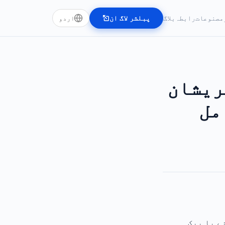
مصنوعات
رابطہ
بلاگ
پبلشر لاگ ان
اردو
ریشان
 کیسے شامل
ے یا بیک