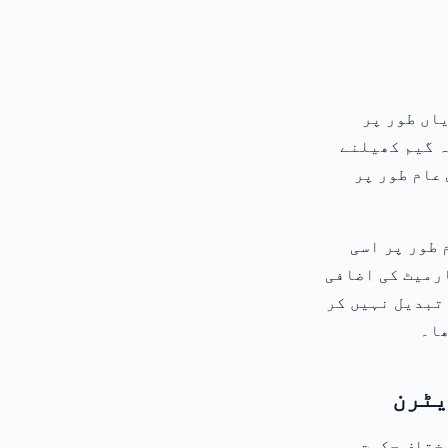
اں طور پر
ہ گیم کھیلنے
عام طور پر
ل سکرین فارمیٹس سے ہے۔ ایپ اوپن اشتہار eCPMs عام طور پر اسی
م ہوتے ہیں، لیکن فارمیٹ کی اضافی
اوپن اشتہارات سے تبدیل نہیں کر
ھا۔
یٹرن
مختلف حکمت