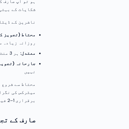
ہو تو آپ صارف ک
شکایات کے بہتی
ناشرین کے ڈیٹا
محتاط (تجویز کر
روزانہ زیادہ سے
معتدل:
ہر 3 منٹ میں زیادہ سے زیادہ 1، روزانہ زیادہ سے زیادہ 5
جارحانہ (تجویز 
نہیں
محتاط سے شروع ک
میٹرکس کی نگران
برقراری 1–2 فیصد پوائنٹس سے زیادہ گر جائے، تو آپ کی فریکوئنسی بہت جارحانہ ہے۔
صارف کے تج