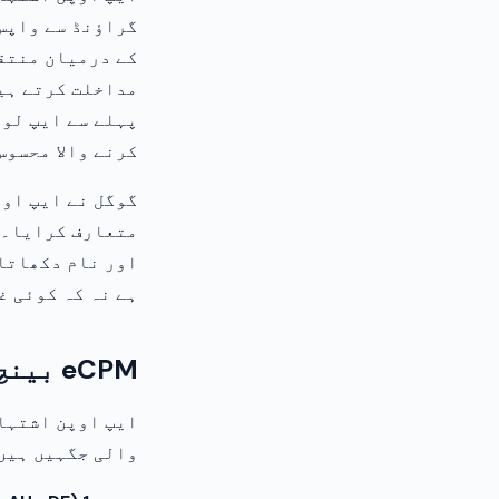
گراؤنڈ سے واپس 
مداخلت کرتے ہی
پہلے سے ایپ لوڈ
کرنے والا محسوس
متعارف کرایا۔ ا
اور نام دکھاتا 
ہے نہ کہ کوئی غ
eCPM بینچ مارکس: کیا توقع رکھیں
والی جگہیں ہیں۔