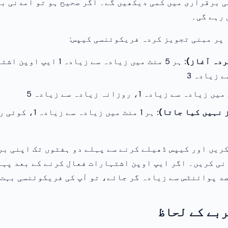
ی برقراری میں کمی دیکھیں گے۔ اگر صحیح ہو تو آمدنی ب
 رہے گی۔
 پر مبنی تجویز کردہ فریکوئنسی کیپس:
دہ آغاز):
ہر 5 منٹ میں زیادہ سے زیادہ 1 ایپ ا
 زیادہ 3
نہیں کیا جاتا):
ہر 1 منٹ میں زیادہ سے
ریں اور کیپس ڈھیلے کرنے سے پہلے دو ہفتوں تک اپنی بر
ی کریں۔ اگر ایپ اوپن اشتہارات فعال کرنے کے بعد پہل
ربے کے لحاظ