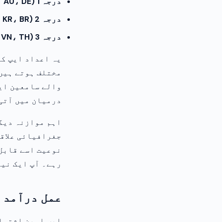
درجہ 1 (US، UK، CA، AU، DE):
درجہ 2 (FR، IT، ES، JP، KR، BR):
درجہ 3 (IN، ID، PH، VN، TH):
یہ اعداد ایپ کی
مختلف ہوتے ہیں۔
والے سامعین ای
درمیان میں آتی
رہے۔ آپ ایک نیا
عمل درآمد 
ایپ اوپن اشتہار