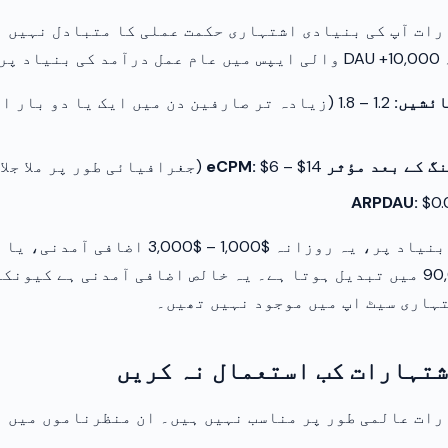
رات آپ کی بنیادی اشتہاری حکمت عملی کا متبادل نہیں ہ
 پر:
1.2 – 1.8 (زیادہ تر صارفین دن میں ایک یا دو بار
ے بعد مؤثر eCPM:
$6 – $14 (جغرافیائی طور پر ملا جلا)
$0.
100,000 DAU کی بنیاد پر، یہ روزانہ $1,000 – $3,000 اض
$30,000 – $90,000 میں تبدیل ہوتا ہے۔ یہ خالص اضافی آمدنی ہے کی
ہاری سیٹ اپ میں موجود نہیں تھیں۔
شتہارات کب استعمال نہ کریں
ات عالمی طور پر مناسب نہیں ہیں۔ ان منظرناموں میں ان