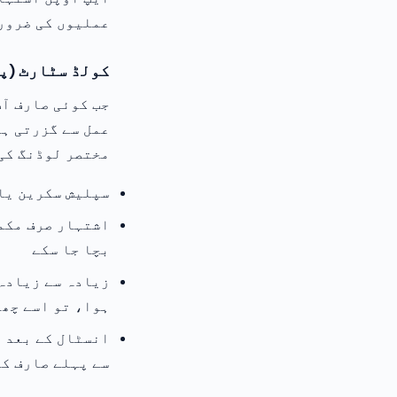
عملیوں کی ضرورت
کولڈ سٹارٹ (پہ
جب کوئی صارف آپ
عمل سے گزرتی ہے
مختصر لوڈنگ کی 
سپلیش سکرین یا 
اشتہار صرف مکم
بچا جا سکے
ہوا، تو اسے چھو
انسٹال کے بعد پ
سے پہلے صارف کو