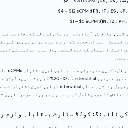
$8 – $20 eCPM
$4 – $12 eCPM
$1 – $5 eCPM
 قسم، صارف کی آبادیات اور سال کے وقت کے لحاظ سے نمای
 گیمنگ ایپس ان حدود کے اوپری سرے پر ہوتی ہیں کیونک
پ انسٹال مہمات کے لیے قیمتی ہدف ہیں۔ یوٹیلیٹی ایپس 
 ہیں۔
اہم موازنہ دیگر ف
جغرافیائی علاقے میں معیاری interstitial سے 10–20% ک
نوعیت اسے قابل قبول بناتی ہے۔ آپ interstitial کو ایپ 
 نمائش کا موقع شامل کر رہے ہیں جو پہلے موجود نہیں ت
کی ٹائمنگ: کولڈ سٹارٹ بمقابلہ وارم ر
ات دکھانے کے لیے دو الگ محرکات ہیں، اور ان کے لیے 