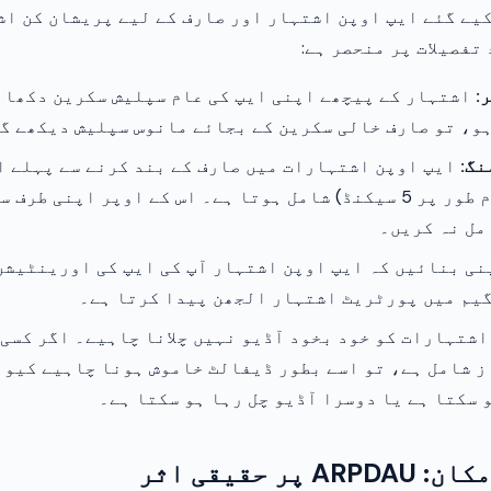
یے گئے ایپ اوپن اشتہار اور صارف کے لیے پریشان کن اش
تفصیلات پر منحصر ہے:
:
اشتہار کے پیچھے اپنی ایپ کی عام سپلیش سکرین دکھائ
و، تو صارف خالی سکرین کے بجائے مانوس سپلیش دیکھے گ
نگ:
ایپ اوپن اشتہارات میں صارف کے بند کرنے سے پہلے ا
کاؤنٹ ڈاؤن (عام طور پر 5 سیکنڈ) شامل ہوتا ہے۔ اس کے اوپر اپنی طر
مل نہ کریں۔
ی بنائیں کہ ایپ اوپن اشتہار آپ کی ایپ کی اورینٹیشن
گیم میں پورٹریٹ اشتہار الجھن پیدا کرتا ہے۔
شتہارات کو خود بخود آڈیو نہیں چلانا چاہیے۔ اگر کسی
ز شامل ہے، تو اسے بطور ڈیفالٹ خاموش ہونا چاہیے کیون
 سکتا ہے یا دوسرا آڈیو چل رہا ہو سکتا ہے۔
پر حقیقی اثر