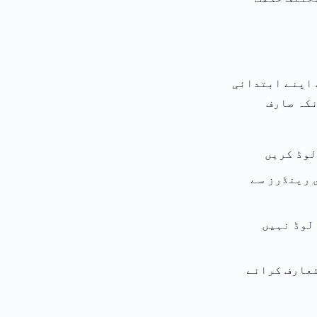
 اپنے ابتدائی
نکہ صارف
لوڈ کریں
 رینڈرز سے
قت تک لوڈ نہیں
تعارف کرانے