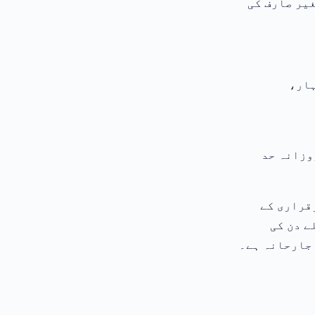
غیر صارف کی
وپن اشتہار،
 زیادہ 1، کوئی روزانہ حد
قراری کے
ے دن کی