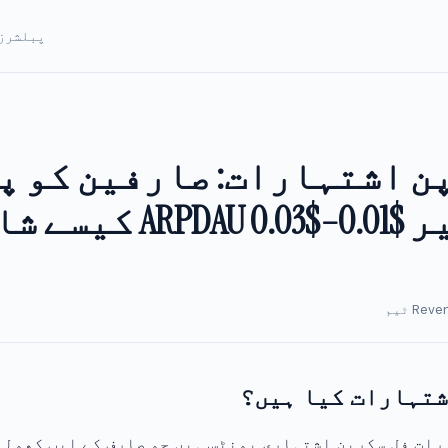
پبلشرز
ن اشتہارات: صارفین کو پ
کیے بغیر $0.01–$0.03 ARPDAU
شتہارات کیا ہیں؟
ات فل سکرین اشتہاری یونٹس ہیں جو صارف کے ایپ کھولن