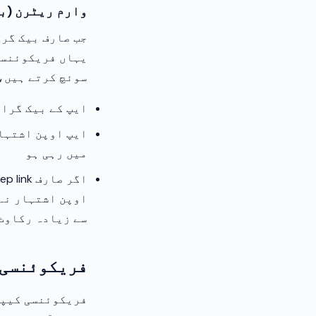
وارم ریٹرن (ب
جب صارف بیک گرا
یہاں فریکوئنسی
سوئچ کرتے ہیں، 
ایپ کے بیک گراؤ
میں رہی ہو
اوپن اشتہار نہ
سے زیادہ رکاوٹ
فریکوئنسی 
فریکوئنسی کیپن