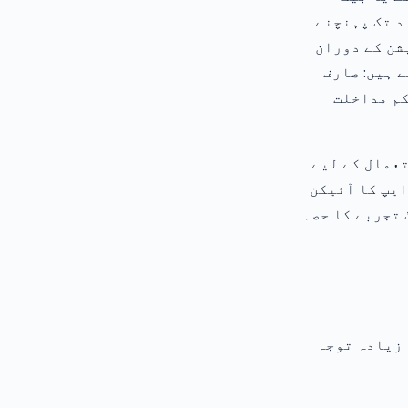
د تک پہنچنے
interstiti کے برعکس جو سیشن کے دوران
 ہیں: صارف
کم مداخلت
 طور پر اس استعمال کے لیے
ایپ کا آئیکن
 تجربے کا حصہ
 سکرین، زیادہ توجہ