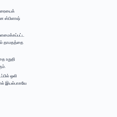
திரையைக்
ான ஸ்பிளாஷ்
்ளமைக்கப்பட்ட
தல் தாமதத்தை
தை உறுதி
ம்.
்பில் ஒலி
தால் இயல்பாகவே