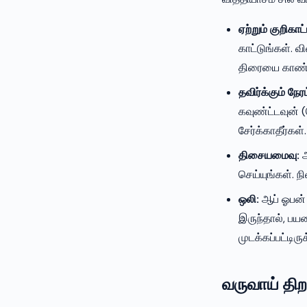
ஏற்றும் குறிகாட்
காட்டுங்கள். வ
திரையை காண்க
தவிர்க்கும் நேரம
கவுண்ட்டவுன் 
சேர்க்காதீர்கள்.
திசையமைவு:
ஆ
செய்யுங்கள். ந
ஒலி:
ஆப் ஓபன் 
இருந்தால், பய
முடக்கப்பட்டிரு
வருவாய் தி