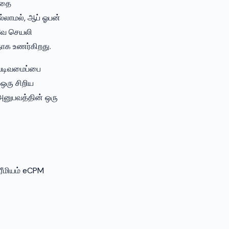
்தை
்லாமல், ஆப் ஓபன்
வே செயலி
தாக உணர்கிறது.
 வடிவமைப்பை
 ஒரு சிறிய
் அனுபவத்தின் ஒரு
ரீமியம் eCPM