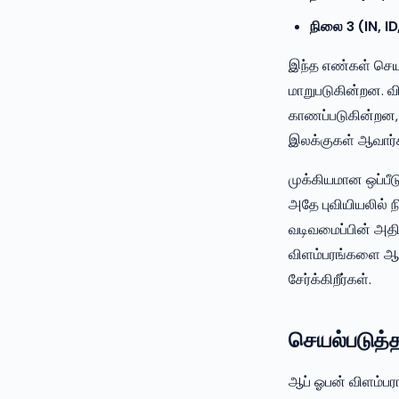
நிலை 3 (IN, ID
இந்த எண்கள் செய
மாறுபடுகின்றன. வ
காணப்படுகின்றன, ஏ
இலக்குகள் ஆவார்க
முக்கியமான ஒப்பீ
அதே புவியியலில
வடிவமைப்பின் அத
விளம்பரங்களை ஆப்
சேர்க்கிறீர்கள்.
செயல்படுத்த
ஆப் ஓபன் விளம்ப