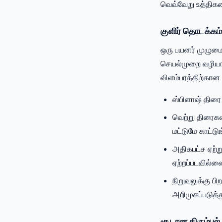
வெவ்வேறு உத்திக
குளிர் தொடக்கம
ஒரு பயனர் முழுமை
செயல்முறை வழியாக 
விளம்பரத்திற்கா
ஸ்பிளாஷ் திரை
வெற்று திரைகள
மட்டுமே காட்டு
அதிகபட்ச ஏற்ற
ஏற்றப்படவில்ல
நிறுவலுக்கு பி
அறிமுகப்படுத்
சூடான திரும்பல்