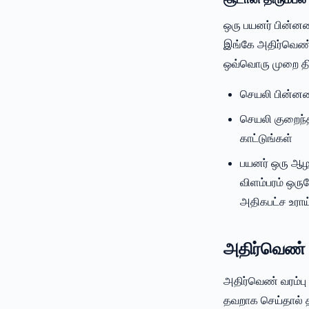
ஒரு பயனர் பின்னணி
இங்கே அதிர்வெண் 
ஒவ்வொரு முறை திரு
செயலி பின்னண
செயலி குறைந்த
காட்டுங்கள்
பயனர் ஒரு ஆழமா
விளம்பரம் ஒரு
அதிகபட்ச உராய
அதிர்வெண் வ
அதிர்வெண் வரம்பு
தவறாக செய்தால் தக