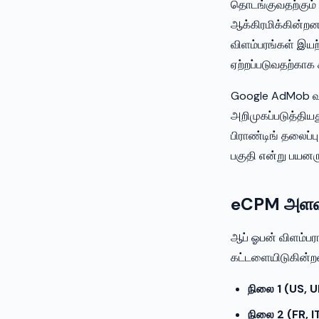
தொடங்குவதற்கும்
ஆக்கிரமிக்கின்றன
விளம்பரங்கள் இய
ஏற்றப்படுவதற்காக
Google AdMob வழி
அறிமுகப்படுத்தியத
பிராண்டிங் தலைப்ப
பகுதி என்று பயனர
eCPM அளவுக
ஆப் ஓபன் விளம்பர
கட்டளையிடுகின்ற
நிலை 1 (US, U
நிலை 2 (FR, IT