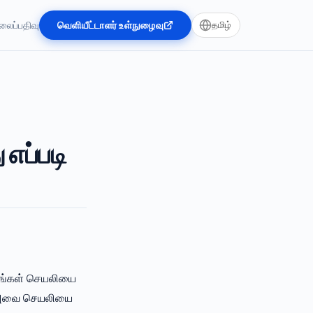
லைப்பதிவு
வெளியீட்டாளர் உள்நுழைவு
தமிழ்
 எப்படி
 உங்கள் செயலியை
ன. அவை செயலியை