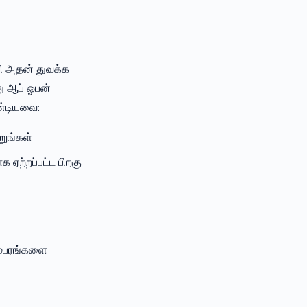
லி அதன் துவக்க
து ஆப் ஓபன்
ண்டியவை:
றுங்கள்
 ஏற்றப்பட்ட பிறகு
ளம்பரங்களை