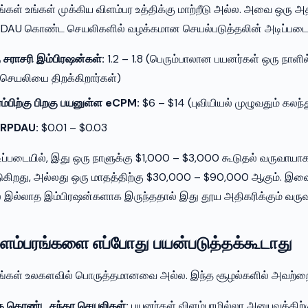
்கள் உங்கள் முக்கிய விளம்பர உத்திக்கு மாற்றீடு அல்ல. அவை ஒரு அத
+ DAU கொண்ட செயலிகளில் வழக்கமான செயல்படுத்தலின் அடிப்படைய
 சராசரி இம்பிரஷன்கள்:
1.2 – 1.8 (பெரும்பாலான பயனர்கள் ஒரு நாளி
செயலியை திறக்கிறார்கள்)
்பிற்கு பிறகு பயனுள்ள eCPM:
$6 – $14 (புவியியல் முழுவதும் கலந்த
 ARPDAU:
$0.01 – $0.03
்படையில், இது ஒரு நாளுக்கு $1,000 – $3,000 கூடுதல் வருவாயா
ுகிறது, அல்லது ஒரு மாதத்திற்கு $30,000 – $90,000 ஆகும். இவை 
் இல்லாத இம்பிரஷன்களாக இருந்ததால் இது தூய அதிகரிக்கும் வருவ
ிளம்பரங்களை எப்போது பயன்படுத்தக்கூடாது
ங்கள் உலகளவில் பொருத்தமானவை அல்ல. இந்த சூழல்களில் அவற்றை த
ு கொண்ட சந்தா செயலிகள்:
பயனர்கள் விளம்பரமில்லா அனுபவத்திற்