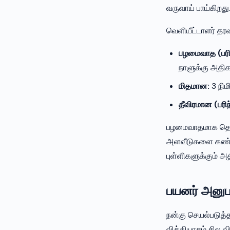
வருவாய் பாய்கிறது
வெளியீட்டாளர் தரவ
பழமைவாத (பரிந
நாளுக்கு அதிக
மிதமான:
3 நிம
தீவிரமான (பரி
பழமைவாதமாக தொடங
அளவீடுகளை கண்கா
புள்ளிகளுக்கும் அ
பயனர் அனுப
நன்கு செயல்படுத்
வித்தியாசம் சில வ