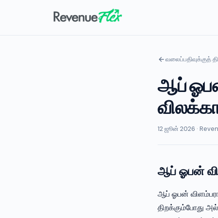
வலைப்பதிவுக்குத் திர
ஆப் ஓப
விலக்காம
12 ஜூன் 2026 · Reven
ஆப் ஓபன் வி
ஆப் ஓபன் விளம்பர
திறக்கும்போது அல