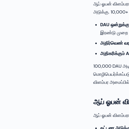
ஆப் ஓபன் விளம்பரங
அடுக்கு. 10,000
DAU ஒன்றுக்கு
இரண்டு முறை 
அதிர்வெண் வரம
அதிகரிக்கும்
100,000 DAU அடிப
மொழிபெயர்க்கப்பட
விளம்பர அமைப்பில
ஆப் ஓபன் வ
ஆப் ஓபன் விளம்பர
கட்டண அடுக்க