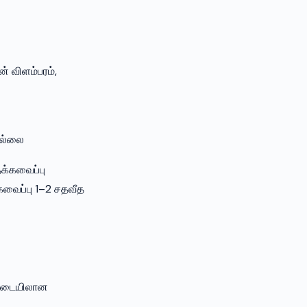
் விளம்பரம்,
 இல்லை
க்கவைப்பு
வைப்பு 1–2 சதவீத
் இடையிலான