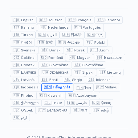
🇬🇧 English
🇩🇪 Deutsch
🇫🇷 Français
🇪🇸 Español
🇮🇹 Italiano
🇳🇱 Nederlands
🇵🇹 Português
🇹🇷 Türkçe
🇸🇦 العربية
🇯🇵 日本語
🇨🇳 中文
🇰🇷 한국어
🇮🇳 हिन्दी
🇷🇺 Русский
🇵🇱 Polski
🇸🇪 Svenska
🇩🇰 Dansk
🇳🇴 Norsk
🇫🇮 Suomi
🇨🇿 Čeština
🇷🇴 Română
🇭🇺 Magyar
🇧🇬 Български
🇭🇷 Hrvatski
🇸🇰 Slovenčina
🇸🇮 Slovenščina
🇬🇷 Ελληνικά
🇺🇦 Українська
🇷🇸 Srpski
🇱🇹 Lietuvių
🇱🇻 Latviešu
🇪🇪 Eesti
🇦🇱 Shqip
🇮🇸 Íslenska
🇮🇩 Indonesia
🇻🇳 Tiếng Việt
🇲🇾 Melayu
🇹🇭 ไทย
🇵🇭 Filipino
🇰🇪 Kiswahili
🇦🇿 Azərbaycan
🇬🇪 ქართული
🇮🇱 עברית
🇮🇷 فارسی
🇰🇿 Қазақ
🇺🇿 O'zbek
🇧🇾 Беларуская
🇧🇩 বাংলা
🇮🇳 தமிழ்
🇵🇰 اردو
© 2026 RevenueFlex.
info@revenueflex.com