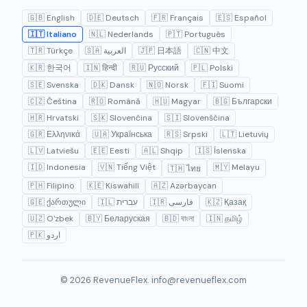
🇬🇧 English
🇩🇪 Deutsch
🇫🇷 Français
🇪🇸 Español
🇮🇹 Italiano
🇳🇱 Nederlands
🇵🇹 Português
🇹🇷 Türkçe
🇸🇦 العربية
🇯🇵 日本語
🇨🇳 中文
🇰🇷 한국어
🇮🇳 हिन्दी
🇷🇺 Русский
🇵🇱 Polski
🇸🇪 Svenska
🇩🇰 Dansk
🇳🇴 Norsk
🇫🇮 Suomi
🇨🇿 Čeština
🇷🇴 Română
🇭🇺 Magyar
🇧🇬 Български
🇭🇷 Hrvatski
🇸🇰 Slovenčina
🇸🇮 Slovenščina
🇬🇷 Ελληνικά
🇺🇦 Українська
🇷🇸 Srpski
🇱🇹 Lietuvių
🇱🇻 Latviešu
🇪🇪 Eesti
🇦🇱 Shqip
🇮🇸 Íslenska
🇮🇩 Indonesia
🇻🇳 Tiếng Việt
🇲🇾 Melayu
🇹🇭 ไทย
🇵🇭 Filipino
🇰🇪 Kiswahili
🇦🇿 Azərbaycan
🇬🇪 ქართული
🇮🇱 עברית
🇮🇷 فارسی
🇰🇿 Қазақ
🇺🇿 O'zbek
🇧🇾 Беларуская
🇧🇩 বাংলা
🇮🇳 தமிழ்
🇵🇰 اردو
© 2026 RevenueFlex.
info@revenueflex.com