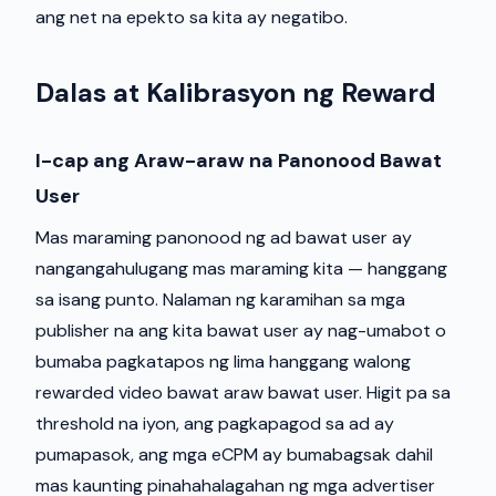
ang net na epekto sa kita ay negatibo.
Dalas at Kalibrasyon ng Reward
I-cap ang Araw-araw na Panonood Bawat
User
Mas maraming panonood ng ad bawat user ay
nangangahulugang mas maraming kita — hanggang
sa isang punto. Nalaman ng karamihan sa mga
publisher na ang kita bawat user ay nag-umabot o
bumaba pagkatapos ng lima hanggang walong
rewarded video bawat araw bawat user. Higit pa sa
threshold na iyon, ang pagkapagod sa ad ay
pumapasok, ang mga eCPM ay bumabagsak dahil
mas kaunting pinahahalagahan ng mga advertiser