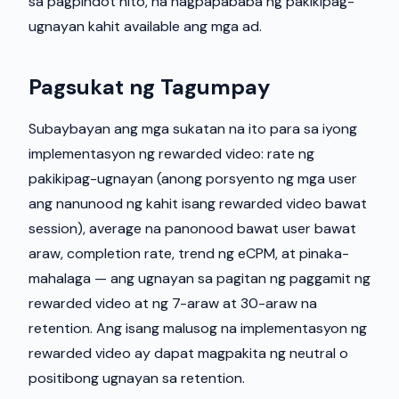
sa pagpindot nito, na nagpapababa ng pakikipag-
ugnayan kahit available ang mga ad.
Pagsukat ng Tagumpay
Subaybayan ang mga sukatan na ito para sa iyong
implementasyon ng rewarded video: rate ng
pakikipag-ugnayan (anong porsyento ng mga user
ang nanunood ng kahit isang rewarded video bawat
session), average na panonood bawat user bawat
araw, completion rate, trend ng eCPM, at pinaka-
mahalaga — ang ugnayan sa pagitan ng paggamit ng
rewarded video at ng 7-araw at 30-araw na
retention. Ang isang malusog na implementasyon ng
rewarded video ay dapat magpakita ng neutral o
positibong ugnayan sa retention.