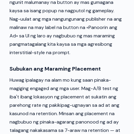
ngunit malumanay na button ay mas gumagana
kaysa sa isang popup na nagputol ng gameplay.
Nag-uulat ang mga nangungunang publisher na ang
malinaw na may label na button na «Panoorin ang
Ad» sa UI ng laro ay nagbubuo ng mas maraming
pangmatagalang kita kaysa sa mga agresibong
interstitial-style na prompt.
Subukan ang Maraming Placement
Huwag ipalagay na alam mo kung saan pinaka-
magiging engaged ang mga user. Mag-A/B test ng
iba't ibang lokasyon ng placement at sukatin ang
parehong rate ng pakikipag-ugnayan sa ad at ang
kasunod na retention. Minsan ang placement na
nagbubuo ng pinaka-agarang panonood ng ad ay
talagang nakakasama sa 7-araw na retention — at