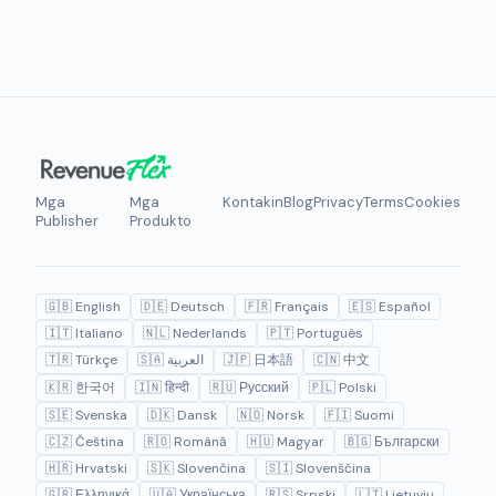
Mga
Mga
Kontakin
Blog
Privacy
Terms
Cookies
Publisher
Produkto
🇬🇧 English
🇩🇪 Deutsch
🇫🇷 Français
🇪🇸 Español
🇮🇹 Italiano
🇳🇱 Nederlands
🇵🇹 Português
🇹🇷 Türkçe
🇸🇦 العربية
🇯🇵 日本語
🇨🇳 中文
🇰🇷 한국어
🇮🇳 हिन्दी
🇷🇺 Русский
🇵🇱 Polski
🇸🇪 Svenska
🇩🇰 Dansk
🇳🇴 Norsk
🇫🇮 Suomi
🇨🇿 Čeština
🇷🇴 Română
🇭🇺 Magyar
🇧🇬 Български
🇭🇷 Hrvatski
🇸🇰 Slovenčina
🇸🇮 Slovenščina
🇬🇷 Ελληνικά
🇺🇦 Українська
🇷🇸 Srpski
🇱🇹 Lietuvių