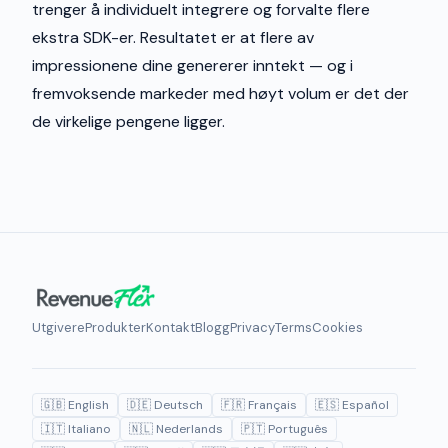
trenger å individuelt integrere og forvalte flere
ekstra SDK-er. Resultatet er at flere av
impressionene dine genererer inntekt — og i
fremvoksende markeder med høyt volum er det der
de virkelige pengene ligger.
Utgivere
Produkter
Kontakt
Blogg
Privacy
Terms
Cookies
🇬🇧 English
🇩🇪 Deutsch
🇫🇷 Français
🇪🇸 Español
🇮🇹 Italiano
🇳🇱 Nederlands
🇵🇹 Português