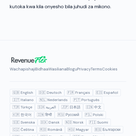
kutoka kwa kila onyesho bila juhudi za mikono.
Wachapishaji
Bidhaa
Wasiliana
Blogu
Privacy
Terms
Cookies
🇬🇧 English
🇩🇪 Deutsch
🇫🇷 Français
🇪🇸 Español
🇮🇹 Italiano
🇳🇱 Nederlands
🇵🇹 Português
🇹🇷 Türkçe
🇸🇦 العربية
🇯🇵 日本語
🇨🇳 中文
🇰🇷 한국어
🇮🇳 हिन्दी
🇷🇺 Русский
🇵🇱 Polski
🇸🇪 Svenska
🇩🇰 Dansk
🇳🇴 Norsk
🇫🇮 Suomi
🇨🇿 Čeština
🇷🇴 Română
🇭🇺 Magyar
🇧🇬 Български