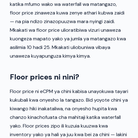
katika mfumo wako wa waterfall wa matangazo,
floor price zinaweza kuwa zenye athari kubwa zaidi
— na pia ndizo zinazopuuzwa mara nyingi zaidi.
Mkakati wa floor price ulioratibiwa vizuri unaweza
kuongeza mapato yako ya jumla ya matangazo kwa
asilimia 10 hadi 25. Mkakati uliobuniwa vibaya
unaweza kuyapunguza kimya kimya.
Floor prices ni nini?
Floor price ni eCPM ya chini kabisa unayokuwa tayari
kukubali kwa onyesho la tangazo. Bid yoyote chini ya
kiwango hiki inakataliwa, na onyesho hupita kwa
chanzo kinachofuata cha mahitaji katika waterfall
yako. Floor prices zipo ili kuzuia kuuzwa kwa
inventory yako ya hali ya juu kwa bei za chini — lakini