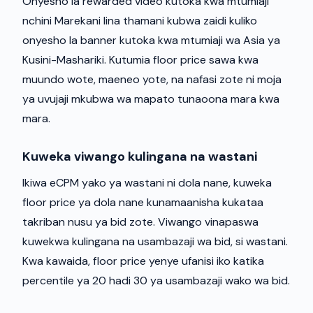
Onyesho la rewarded video kutoka kwa mtumiaji
nchini Marekani lina thamani kubwa zaidi kuliko
onyesho la banner kutoka kwa mtumiaji wa Asia ya
Kusini-Mashariki. Kutumia floor price sawa kwa
muundo wote, maeneo yote, na nafasi zote ni moja
ya uvujaji mkubwa wa mapato tunaoona mara kwa
mara.
Kuweka viwango kulingana na wastani
Ikiwa eCPM yako ya wastani ni dola nane, kuweka
floor price ya dola nane kunamaanisha kukataa
takriban nusu ya bid zote. Viwango vinapaswa
kuwekwa kulingana na usambazaji wa bid, si wastani.
Kwa kawaida, floor price yenye ufanisi iko katika
percentile ya 20 hadi 30 ya usambazaji wako wa bid.