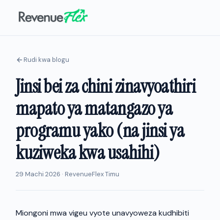
Rudi kwa blogu
Jinsi bei za chini zinavyoathiri
mapato ya matangazo ya
programu yako (na jinsi ya
kuziweka kwa usahihi)
29 Machi 2026 · RevenueFlex Timu
Miongoni mwa vigeu vyote unavyoweza kudhibiti