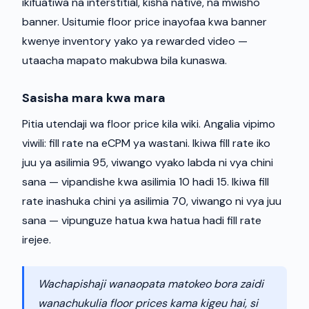
ikifuatiwa na interstitial, kisha native, na mwisho
banner. Usitumie floor price inayofaa kwa banner
kwenye inventory yako ya rewarded video —
utaacha mapato makubwa bila kunaswa.
Sasisha mara kwa mara
Pitia utendaji wa floor price kila wiki. Angalia vipimo
viwili: fill rate na eCPM ya wastani. Ikiwa fill rate iko
juu ya asilimia 95, viwango vyako labda ni vya chini
sana — vipandishe kwa asilimia 10 hadi 15. Ikiwa fill
rate inashuka chini ya asilimia 70, viwango ni vya juu
sana — vipunguze hatua kwa hatua hadi fill rate
irejee.
Wachapishaji wanaopata matokeo bora zaidi
wanachukulia floor prices kama kigeu hai, si