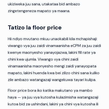
ukiziweka juu sana, utakataa bid ambazo
zingetengeneza mapato ya maana.
Tatizo la floor price
Hii ndiyo mvutano mkuu unaokabili kila mchapishaji:
viwango vya juu zaidi vinamaanisha eCPM za juu zaidi
kwenye maonyesho yanayojazwa, lakini fill rate ya
chini kwa ujumla. Viwango vya chini zaidi
vinamaanisha maonyesho mengi zaidi yanayopata
mapato, lakini huenda kwa bei zilizo chini sana kuliko
zile ambazo watangazaji wangekuwa tayari kulipa.
Floor price bora iko katika makutano ya mambo
haya — ya juu vya kutosha kulazimisha watangazaji
kutoa bid za ushindani, lakini ya chini vya kutosha ili