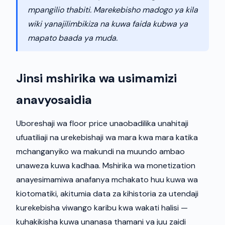
mpangilio thabiti. Marekebisho madogo ya kila
wiki yanajilimbikiza na kuwa faida kubwa ya
mapato baada ya muda.
Jinsi mshirika wa usimamizi
anavyosaidia
Uboreshaji wa floor price unaobadilika unahitaji
ufuatiliaji na urekebishaji wa mara kwa mara katika
mchanganyiko wa makundi na muundo ambao
unaweza kuwa kadhaa. Mshirika wa monetization
anayesimamiwa anafanya mchakato huu kuwa wa
kiotomatiki, akitumia data za kihistoria za utendaji
kurekebisha viwango karibu kwa wakati halisi —
kuhakikisha kuwa unanasa thamani ya juu zaidi