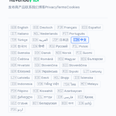
发布商
产品
联系我们
博客
Privacy
Terms
Cookies
🇬🇧 English
🇩🇪 Deutsch
🇫🇷 Français
🇪🇸 Español
🇮🇹 Italiano
🇳🇱 Nederlands
🇵🇹 Português
🇹🇷 Türkçe
🇸🇦 العربية
🇯🇵 日本語
🇨🇳 中文
🇰🇷 한국어
🇮🇳 हिन्दी
🇷🇺 Русский
🇵🇱 Polski
🇸🇪 Svenska
🇩🇰 Dansk
🇳🇴 Norsk
🇫🇮 Suomi
🇨🇿 Čeština
🇷🇴 Română
🇭🇺 Magyar
🇧🇬 Български
🇭🇷 Hrvatski
🇸🇰 Slovenčina
🇸🇮 Slovenščina
🇬🇷 Ελληνικά
🇺🇦 Українська
🇷🇸 Srpski
🇱🇹 Lietuvių
🇱🇻 Latviešu
🇪🇪 Eesti
🇦🇱 Shqip
🇮🇸 Íslenska
🇮🇩 Indonesia
🇻🇳 Tiếng Việt
🇲🇾 Melayu
🇹🇭 ไทย
🇵🇭 Filipino
🇰🇪 Kiswahili
🇦🇿 Azərbaycan
🇬🇪 ქართული
🇮🇱 עברית
🇮🇷 فارسی
🇰🇿 Қазақ
🇺🇿 O'zbek
🇧🇾 Беларуская
🇧🇩 বাংলা
🇮🇳 தமிழ்
🇵🇰 اردو